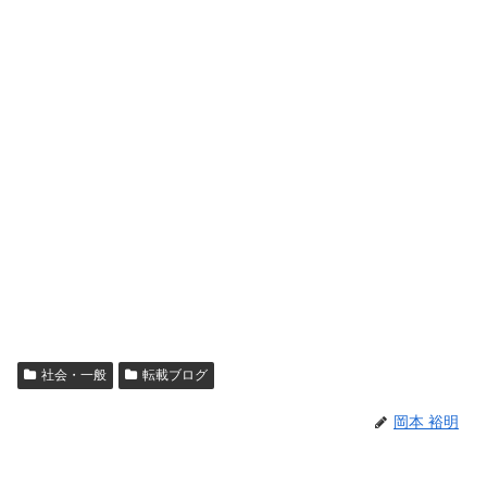
社会・一般
転載ブログ
岡本 裕明