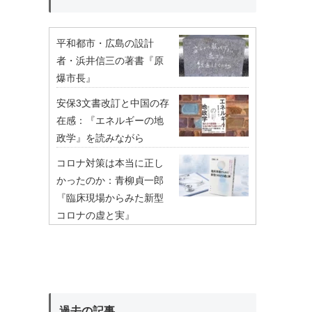
平和都市・広島の設計
者・浜井信三の著書『原
爆市長』
安保3文書改訂と中国の存
在感：『エネルギーの地
政学』を読みながら
コロナ対策は本当に正し
かったのか：青柳貞一郎
『臨床現場からみた新型
コロナの虚と実』
過去の記事