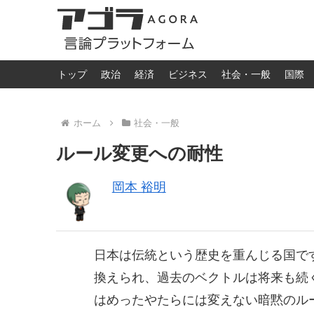
トップ
政治
経済
ビジネス
社会・一般
国際
ホーム
社会・一般
ルール変更への耐性
岡本 裕明
日本は伝統という歴史を重んじる国で
換えられ、過去のベクトルは将来も続
はめったやたらには変えない暗黙のル