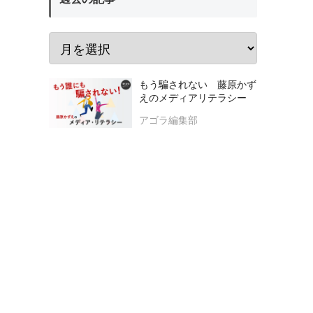
もう騙されない 藤原かず
えのメディアリテラシー
アゴラ編集部