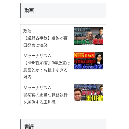
動画
政治
【辺野古事故】遺族が百
田発言に激怒
ジャーナリズム
【NHK性加害】3年放置は
意図的か：お粗末すぎる
対応
ジャーナリズム
警察官の正当な職務執行
を罵倒する玉川徹
書評