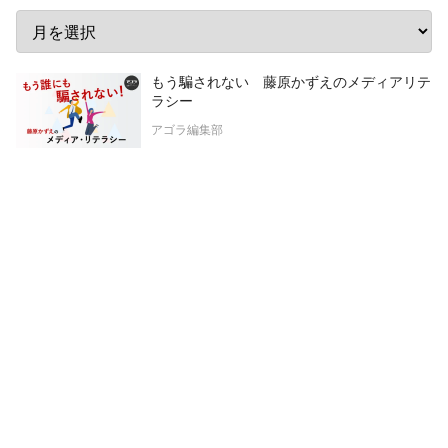
もう騙されない 藤原かずえのメディアリテ
ラシー
アゴラ編集部