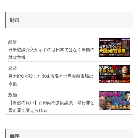
動画
経済
日米協調介入が示すのは日本ではなく米国の
財政危機
経済
巨大IPOが殺した米株市場と世界金融市場の
今後
政治
【当然の報い】百田尚樹参院議員：暴行罪と
脅迫罪で訴えられる
書評