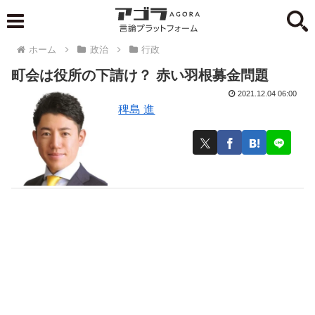
ホーム
政治
行政
町会は役所の下請け？ 赤い羽根募金問題
2021.12.04 06:00
稗島 進