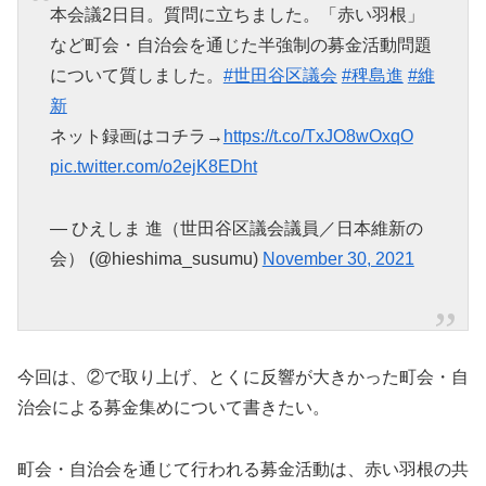
本会議2日目。質問に立ちました。「赤い羽根」
など町会・自治会を通じた半強制の募金活動問題
について質しました。
#世田谷区議会
#稗島進
#維
新
ネット録画はコチラ→
https://t.co/TxJO8wOxqO
pic.twitter.com/o2ejK8EDht
— ひえしま 進（世田谷区議会議員／日本維新の
会） (@hieshima_susumu)
November 30, 2021
今回は、②で取り上げ、とくに反響が大きかった町会・自
治会による募金集めについて書きたい。
町会・自治会を通じて行われる募金活動は、赤い羽根の共