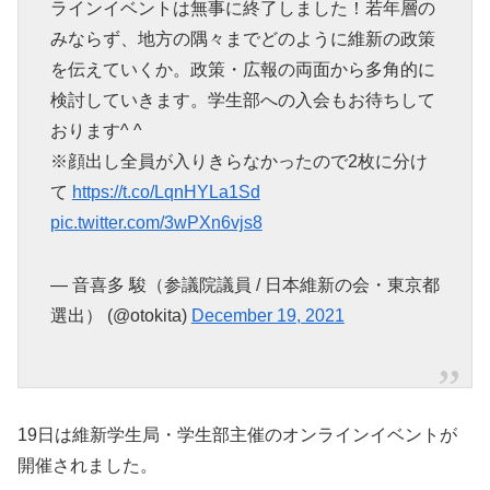
ラインイベントは無事に終了しました！若年層の
みならず、地方の隅々までどのように維新の政策
を伝えていくか。政策・広報の両面から多角的に
検討していきます。学生部への入会もお待ちして
おります^ ^
※顔出し全員が入りきらなかったので2枚に分け
て
https://t.co/LqnHYLa1Sd
pic.twitter.com/3wPXn6vjs8
— 音喜多 駿（参議院議員 / 日本維新の会・東京都
選出） (@otokita)
December 19, 2021
19日は維新学生局・学生部主催のオンラインイベントが
開催されました。