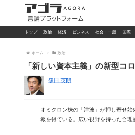
トップ
政治
経済
ビジネス
社会・一般
国際
ホーム
政治
「新しい資本主義」の新型コ
篠田 英朗
オミクロン株の「津波」が押し寄せ始
報を得ている。広い視野を持った合理