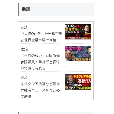
動画
経済
巨大IPOが殺した米株市場
と世界金融市場の今後
政治
【当然の報い】百田尚樹
参院議員：暴行罪と脅迫
罪で訴えられる
経済
キオクシア決算など最近
の経済ニュースをまとめ
て解説