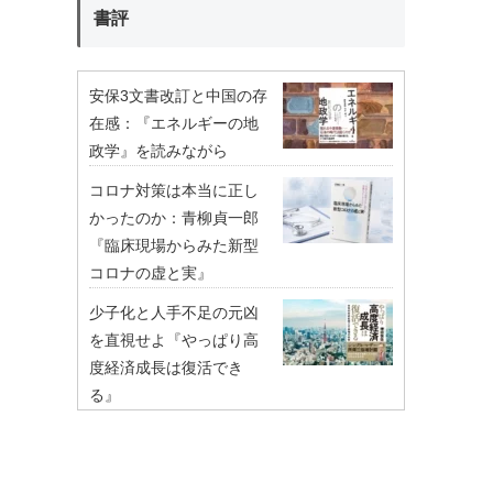
書評
安保3文書改訂と中国の存
在感：『エネルギーの地
政学』を読みながら
コロナ対策は本当に正し
かったのか：青柳貞一郎
『臨床現場からみた新型
コロナの虚と実』
少子化と人手不足の元凶
を直視せよ『やっぱり高
度経済成長は復活でき
る』