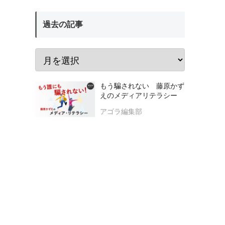
過去の記事
もう騙されない 藤原かず
えのメディアリテラシー
アゴラ編集部