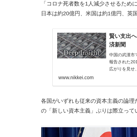
「コロナ死者数を1人減少させるため
日本は約20億円、米国は約1億円、英国
賢い支出へ
済新聞
中国の武漢市
報告された20
広がりを見せ
年末年始も感染
www.nikkei.com
各国がいずれも従来の資本主義の論理
の「新しい資本主義」ぶりは際立って