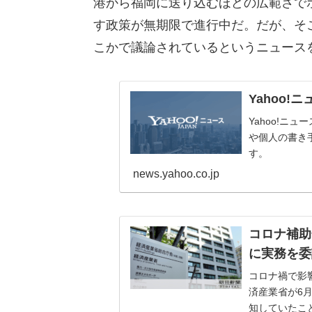
港から福岡に送り込むほどの広範さで
す政策が無期限で進行中だ。だが、そ
こかで議論されているというニュース
Yahoo!
Yahoo!ニ
や個人の書き
す。
news.yahoo.co.jp
コロナ補助
に実務を委
コロナ禍で影
済産業省が6
知していたこ