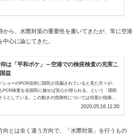
時から、水際対策の重要性を書いてきたが、常に空港
を中心に論じてきた。
信仰は「平和ボケ」～空港での検疫検査の充実こ
国益
ドショーのPCR信仰に国民が洗脳されていると見た方々が、
てもPCR検査を全国民に施せば安心が得られる、という「国民
そうとしている。この動きの危険性については何度か指摘し
が賛同する54兆円全国...
2020.05.16 11:30
方向とは全く違う方向で、「水際対策」を行うもの