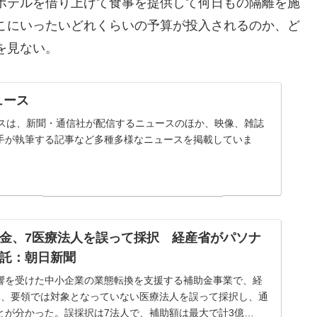
ホテルを借り上げて食事を提供して何日もの隔離を施
こにいったいどれくらいの予算が投入されるのか、ど
を見ない。
ニュース
ュースは、新聞・通信社が配信するニュースのほか、映像、雑誌
手が執筆する記事など多種多様なニュースを掲載していま
金、7医療法人を誤って採択 経産省がパソナ
託：朝日新聞
響を受けた中小企業の業態転換を支援する補助金事業で、経
月、要領では対象となっていない医療法人を誤って採択し、通
とが分かった。誤採択は7法人で、補助額は最大で計3億…