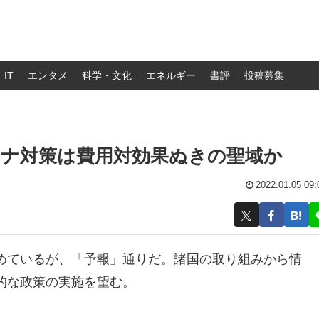
IT
エンタメ
科学・文化
エネルギー
書評
投稿募集
ロナ対策は費用対効果ぬきの聖域か
2022.01.05 09:
めているが、「予報」通りだ。諸国の取り組みから情
的な政策の実施を望む。