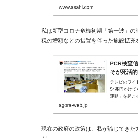
www.asahi.com
私は新型コロナ危機初期「第一波」の
税の増額などの措置を伴った施設拡充
PCR検査
そが死活的
テレビのワイ
54兆円かけ
運動」を起こ
た。渋谷健司氏
agora-web.jp
現在の政府の政策は、私が論じてきた