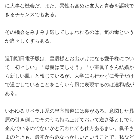
に大事な機会だ。また、異性も含めた友人と青春を謳歌で
きるチャンスでもある。
その機会をみすみす逃してしまわれるのは、気の毒という
か痛々しくすらある。
週刊朝日電子版は、皇后様とお出かけになる愛子様につい
て「初々しい」「母親は楽しそう」「小室眞子さん結婚か
ら新しい風」と報じているが、大学にも行かずに母子だけ
で過ごしていることをこういう風に表現するのは違和感が
ある。
いわゆるリベラル系の皇室報道には裏がある。意図した贔
屓の引き倒しでそのうち持ち上げておいて逆さ落としでも
企んでいるのでないかと云われても仕方あるまい。眞子さ
まのときも、最初から危なっかしいということで、私など