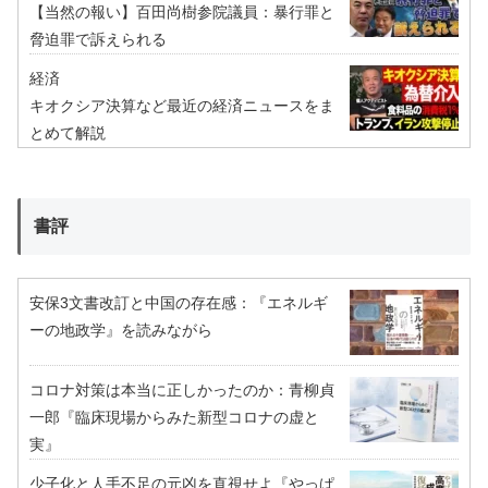
【当然の報い】百田尚樹参院議員：暴行罪と
脅迫罪で訴えられる
経済
キオクシア決算など最近の経済ニュースをま
とめて解説
書評
安保3文書改訂と中国の存在感：『エネルギ
ーの地政学』を読みながら
コロナ対策は本当に正しかったのか：青柳貞
一郎『臨床現場からみた新型コロナの虚と
実』
少子化と人手不足の元凶を直視せよ『やっぱ