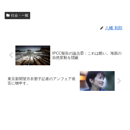
社会・一般
八幡 和郎
IPCC報告の論点㊲：これは酷い。海面の
自然変動を隠蔽
東京新聞望月衣塑子記者のアンフェア発
言に物申す。