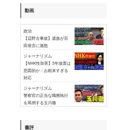
動画
政治
【辺野古事故】遺族が百
田発言に激怒
ジャーナリズム
【NHK性加害】3年放置は
意図的か：お粗末すぎる
対応
ジャーナリズム
警察官の正当な職務執行
を罵倒する玉川徹
書評