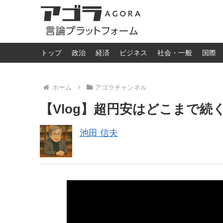
トップ
政治
経済
ビジネス
社会・一般
国際
ホーム
アゴラチャンネル
【Vlog】超円安はどこまで続
池田 信夫