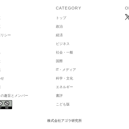
U
CATEGORY
O
覧
トップ
覧
政治
ポリシー
経済
ビジネス
集
社会・一般
社
国際
載
IT・メディア
わせ
科学・文化
項
エネルギー
トの趣旨とメンバー
書評
こども版
株式会社アゴラ研究所