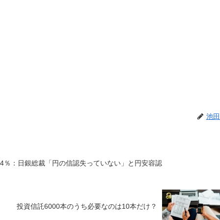
池田
.24％：日銀総裁「円の信認失っていない」と円安容認
投資信託6000本のうち必要なのは10本だけ？