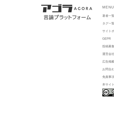
MEN
著者一
タグ一
サイト
GEPR
投稿募
運営会
広告掲
お問合
免責事
本サイ