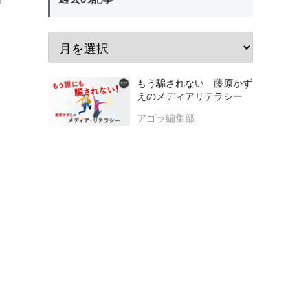
もう騙されない 藤原かず
えのメディアリテラシー
アゴラ編集部