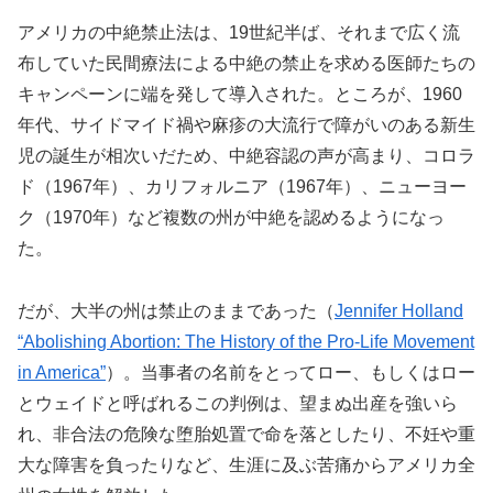
アメリカの中絶禁止法は、19世紀半ば、それまで広く流
布していた民間療法による中絶の禁止を求める医師たちの
キャンペーンに端を発して導入された。ところが、1960
年代、サイドマイド禍や麻疹の大流行で障がいのある新生
児の誕生が相次いだため、中絶容認の声が高まり、コロラ
ド（1967年）、カリフォルニア（1967年）、ニューヨー
ク（1970年）など複数の州が中絶を認めるようになっ
た。
だが、大半の州は禁止のままであった（
Jennifer Holland
“Abolishing Abortion: The History of the Pro-Life Movement
in America”
）。当事者の名前をとってロー、もしくはロー
とウェイドと呼ばれるこの判例は、望まぬ出産を強いら
れ、非合法の危険な堕胎処置で命を落としたり、不妊や重
大な障害を負ったりなど、生涯に及ぶ苦痛からアメリカ全