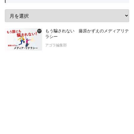
もう騙されない 藤原かずえのメディアリテ
ラシー
アゴラ編集部