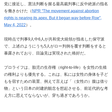
党に接近し、憲法判断を握る最高裁判事に反中絶派の指名
を働きかけた（
NPR “The movement against abortion
rights is nearing its apex. But it began way before Roe”,
May 4, 2022
）。
現時点で判事9人中6人が共和党大統領が指名した保守派
で、上述のようにうち5人がロー判例を覆す判断をすると
暴露されており、目論見は実現された格好だ。
プロライフは、胎児の生存権（right-to-life）を女性の生殖
の権利よりも優先する。これは、私には女性の身体を子ど
もを宿すための装置、例えて言えば「（女性の）腹は借り
物」という日本の封建的観念を想起させる、前近代的な考
え方に思えてならないが、穿ち過ぎであろうか。