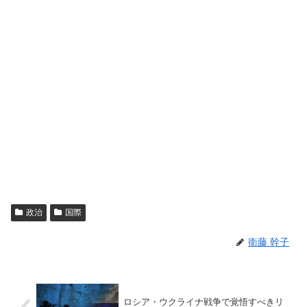
政治
国際
衛藤 幹子
ロシア・ウクライナ戦争で覚悟すべきリ