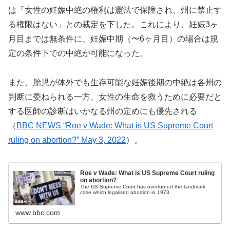
は「女性の妊娠中絶の権利は憲法で保障され、州に禁止す
る権限はない」との裁定を下した。これにより、妊娠3ヶ
月目までは無条件に、妊娠中期（〜6ヶ月目）の場合は規
定の条件下での中絶が可能になった。
また、胎児が体外でも生存可能な妊娠後期の中絶は各州の
判断に委ねられる一方、女性の生命を救うために必要だと
する医師の診断はいかなる州の定めにも優先される
（
BBC NEWS “Roe v Wade: What is US Supreme Court
ruling on abortion?” May 3, 2022
）。
Roe v Wade: What is US Supreme Court ruling
on abortion?
The US Supreme Court has overturned the landmark
case which legalised abortion in 1973.
www.bbc.com