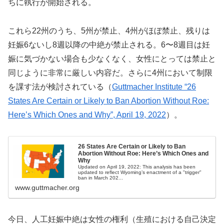
ちに執行が開始される。
これら22州のうち、5州が禁止、4州がほぼ禁止、残りは
妊娠6ないし8週以降の中絶が禁止される。6〜8週目は妊
娠に気づかない場合も少なくなく、女性にとっては禁止と
同じように非常に厳しい内容だ。さらに4州において制限
を課す法が検討されている（
Guttmacher Institute “26
States Are Certain or Likely to Ban Abortion Without Roe:
Here’s Which Ones and Why”, April 19, 2022
）。
26 States Are Certain or Likely to Ban
Abortion Without Roe: Here’s Which Ones and
Why
Updated on April 19, 2022: This analysis has been
updated to reflect Wyoming’s enactment of a "trigger"
ban in March 202...
www.guttmacher.org
今日、人工妊娠中絶は女性の権利（生殖における自己決定