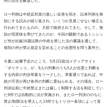
州の女性を解放した。
ロー判例は中絶反対派の激しい反発を招き、以来判例を無
効にする試みが繰り返され、いくつか見過ごせない修正も
行われてきたものの、大筋で維持されてきた。そして、無
効が現実味を帯びてきたのが、今回の騒動であるミシシッ
ピ州が妊娠16週以降の中絶を禁じた法の審議を通して、
個別の州が禁止規定を定めることの合憲性を問う案件だ。
今夏に結審予定のところ、5月2日政治メディアサイト
「ポリティコ」が、9人の判事のうち5人が合憲と判断を
する内容の判決草案をリークした。草案通りであれば、中
絶の可否が再び各州の判断に委ねられる。その場合、ロー
判決以前に中絶禁止または厳しく制限する法を制定してい
た9州では自動的に法が実施され、またロー判決ののちに
禁止/制限法を導入した13州でもトリガー条項によって直