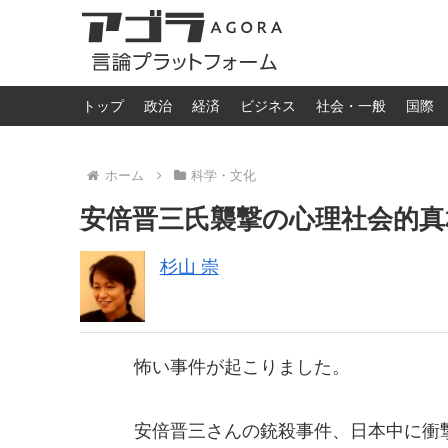
トップ
政治
経済
ビジネス
社会・一般
国際
ホーム
科学・文化
安倍晋三氏襲撃の心理社会的真
杉山 崇
怖い事件が起こりました。
安倍晋三さんの銃殺事件、日本中に衝