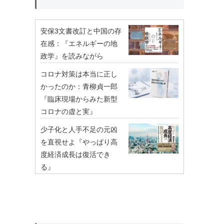
安保3文書改訂と中国の存
在感：『エネルギーの地
政学』を読みながら
コロナ対策は本当に正し
かったのか：青柳貞一郎
『臨床現場からみた新型
コロナの虚と実』
少子化と人手不足の元凶
を直視せよ『やっぱり高
度経済成長は復活でき
る』