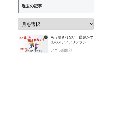
過去の記事
もう騙されない 藤原かず
えのメディアリテラシー
アゴラ編集部