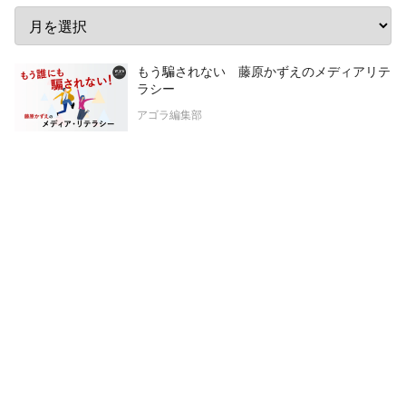
もう騙されない 藤原かずえのメディアリテ
ラシー
アゴラ編集部