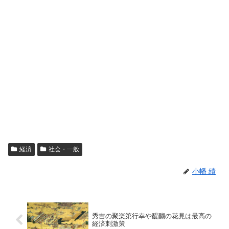
経済
社会・一般
小幡 績
秀吉の聚楽第行幸や醍醐の花見は最高の
経済刺激策