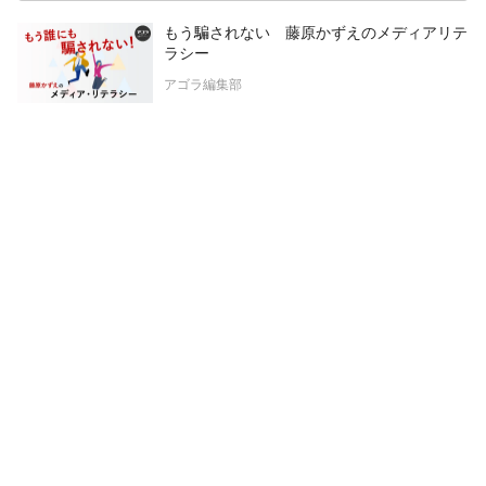
もう騙されない 藤原かずえのメディアリテ
ラシー
アゴラ編集部