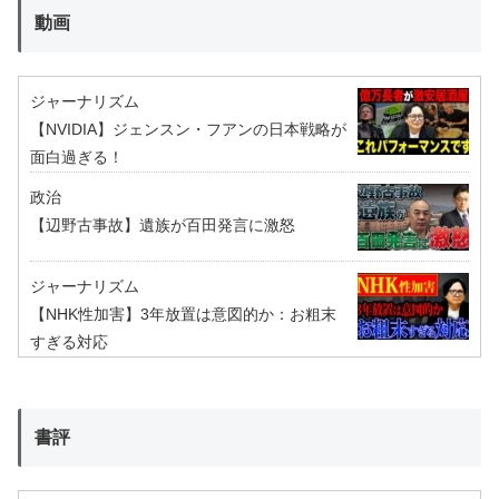
動画
ジャーナリズム
【NVIDIA】ジェンスン・フアンの日本戦略が
面白過ぎる！
政治
【辺野古事故】遺族が百田発言に激怒
ジャーナリズム
【NHK性加害】3年放置は意図的か：お粗末
すぎる対応
書評