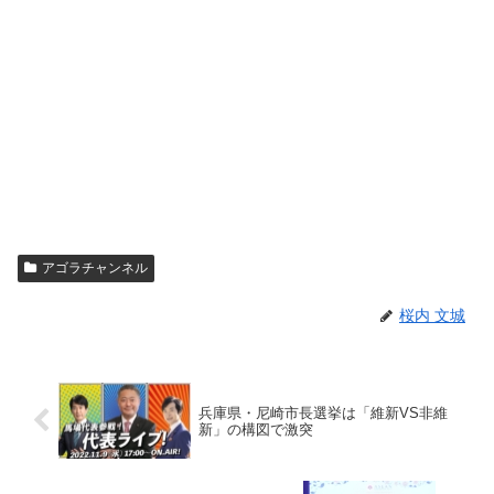
アゴラチャンネル
桜内 文城
兵庫県・尼崎市長選挙は「維新VS非維
新」の構図で激突