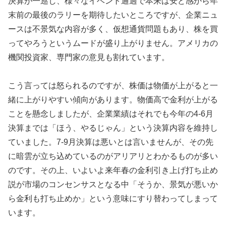
決算が一巡し、様々なイベント通過で本来は安ど感から年
末前の最後のラリーを期待したいところですが、企業ニュ
ースは不景気な内容が多く、仮想通貨問題もあり、株を買
ってやろうというムードが盛り上がりません。アメリカの
機関投資家、専門家の意見も割れています。
こう言っては怒られるのですが、株価は物価が上がると一
緒に上がりやすい傾向があります。物価高で金利が上がる
ことを懸念しましたが、企業業績はそれでも今年の4-6月
決算までは「ほう、やるじゃん」という決算内容を維持し
ていました。7-9月決算は悪いとは言いませんが、その先
に暗雲が立ち込めているのがアリアリとわかるものが多い
のです。その上、いよいよ来年春の金利引き上げ打ち止め
説が市場のコンセンサスとなる中「そうか、景気が悪いか
ら金利も打ち止めか」という意味にすり替わってしまって
います。