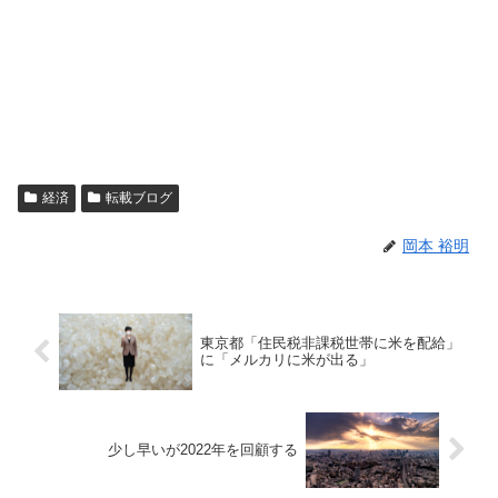
経済
転載ブログ
岡本 裕明
東京都「住民税非課税世帯に米を配給」
に「メルカリに米が出る」
少し早いが2022年を回顧する