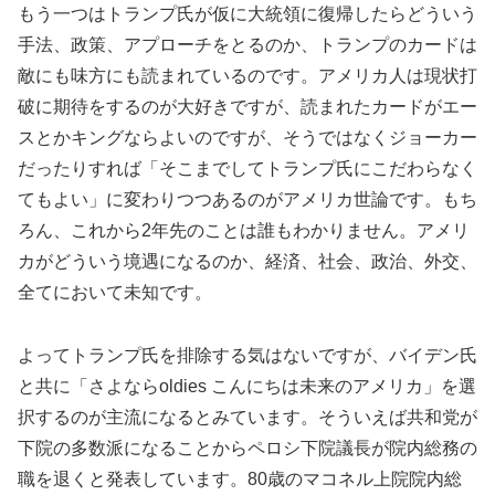
もう一つはトランプ氏が仮に大統領に復帰したらどういう
手法、政策、アプローチをとるのか、トランプのカードは
敵にも味方にも読まれているのです。アメリカ人は現状打
破に期待をするのが大好きですが、読まれたカードがエー
スとかキングならよいのですが、そうではなくジョーカー
だったりすれば「そこまでしてトランプ氏にこだわらなく
てもよい」に変わりつつあるのがアメリカ世論です。もち
ろん、これから2年先のことは誰もわかりません。アメリ
カがどういう境遇になるのか、経済、社会、政治、外交、
全てにおいて未知です。
よってトランプ氏を排除する気はないですが、バイデン氏
と共に「さよならoldies こんにちは未来のアメリカ」を選
択するのが主流になるとみています。そういえば共和党が
下院の多数派になることからペロシ下院議長が院内総務の
職を退くと発表しています。80歳のマコネル上院院内総