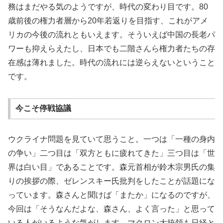
務はまだやる気のようですが、時代の変わり目です。80
歳前後の権力者層から20年若返りを目指す、これがアメ
リカの今後の流れともいえます。そういえば中国の長老パ
ワーも抑えらえたし、日本でも二階さんら権力者たちの存
在感は薄れました。時代の流れには逆らえないということ
です。
今こそ停戦協議
ウクライナ問題を見ていて思うこと。一つは「一種の身内
の争い」二つ目は「双方ともに疲れてきた」三つ目は「世
界は白い目」であることです。森元首相が鈴木宗男氏の集
りの挨拶の際、ゼレンスキー氏批判をしたことが話題にな
っています。森さんと聞けば「またか」になるのですが、
今回は「そうなんだよな、森さん、よく言った」と思って
いる人がいるような気がします。マクロン大統領も日経と