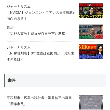
ジャーナリズム
【NVIDIA】ジェンスン・フアンの日本戦略が
面白過ぎる！
政治
【辺野古事故】遺族が百田発言に激怒
ジャーナリズム
【NHK性加害】3年放置は意図的か：お粗末
すぎる対応
書評
平和都市・広島の設計者・浜井信三の著書
『原爆市長』