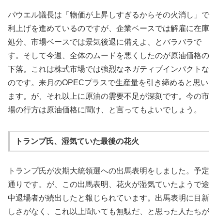
パウエル議長は「物価が上昇しすぎるからその火消し」で
利上げを進めているのですが、企業ベースでは解雇に在庫
処分、市場ベースでは景気後退に備えよ、とバラバラで
す。そして今週、全体のムードを悪くしたのが原油価格の
下落。これは株式市場では強烈なネガティブインパクトな
のです。来月のOPECプラスで生産量を引き締めると思い
ます。が、それ以上に原油の需要不足が深刻です。今の市
場の行方は原油価格に聞け、と言ってもよいでしょう。
トランプ氏、湿気ていた最後の花火
トランプ氏が次期大統領選への出馬表明をしました。予定
通りです。が、この出馬表明、花火が湿気ていたようで途
中退場者が続出したと報じられています。出馬表明に目新
しさがなく、これ以上聞いても無駄だ、と思った人たちが