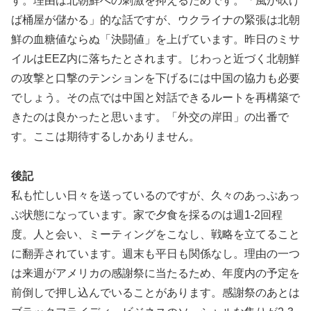
す。理由は北朝鮮への刺激を抑えるためです。「風が吹け
ば桶屋が儲かる」的な話ですが、ウクライナの緊張は北朝
鮮の血糖値ならぬ「決闘値」を上げています。昨日のミサ
イルはEEZ内に落ちたとされます。じわっと近づく北朝鮮
の攻撃と口撃のテンションを下げるには中国の協力も必要
でしょう。その点では中国と対話できるルートを再構築で
きたのは良かったと思います。「外交の岸田」の出番で
す。ここは期待するしかありません。
後記
私も忙しい日々を送っているのですが、久々のあっぷあっ
ぷ状態になっています。家で夕食を採るのは週1-2回程
度。人と会い、ミーティングをこなし、戦略を立てること
に翻弄されています。週末も平日も関係なし。理由の一つ
は来週がアメリカの感謝祭に当たるため、年度内の予定を
前倒しで押し込んでいることがあります。感謝祭のあとは