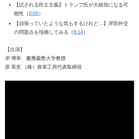
【試される民主主義】トランプ氏が大統領になる可
能性（
0:00
）
【頑張っていたような気もするけれど…】岸田外交
の問題点を指摘してみる（
6:14
）
【出演】
岸 博幸 慶應義塾大学教授
原 英史 （株）政策工房代表取締役