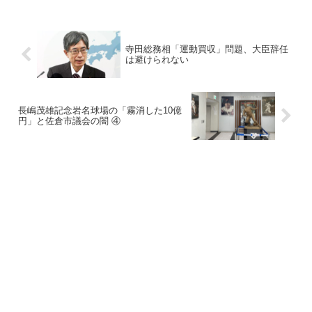
寺田総務相「運動買収」問題、大臣辞任
は避けられない
長嶋茂雄記念岩名球場の「霧消した10億
円」と佐倉市議会の闇 ④