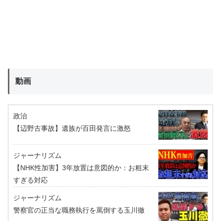
動画
政治
【辺野古事故】遺族が百田発言に激怒
ジャーナリズム
【NHK性加害】3年放置は意図的か：お粗末
すぎる対応
ジャーナリズム
警察官の正当な職務執行を罵倒する玉川徹