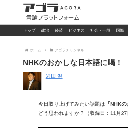
トップ
政治
経済
ビジネス
社会・一般
国際
ホーム
アゴラチャンネル
NHKのおかしな日本語に喝！
岩田 温
今日取り上げてみたい話題は
「NHK
どう思われますか？（収録日：11月27