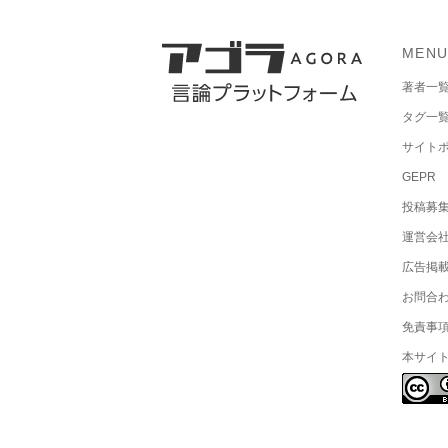
MEN
著者一
タグ一
サイト
GEPR
投稿募
運営会
広告掲
お問合
免責事
本サイ