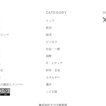
U
CATEGORY
O
覧
トップ
覧
政治
ポリシー
経済
ビジネス
集
社会・一般
社
国際
載
IT・メディア
わせ
科学・文化
項
エネルギー
トの趣旨とメンバー
書評
こども版
株式会社アゴラ研究所