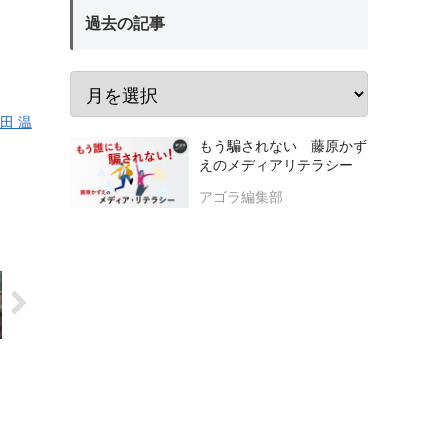
過去の記事
田 温
もう騙されない 藤原かず
えのメディアリテラシー
アゴラ編集部