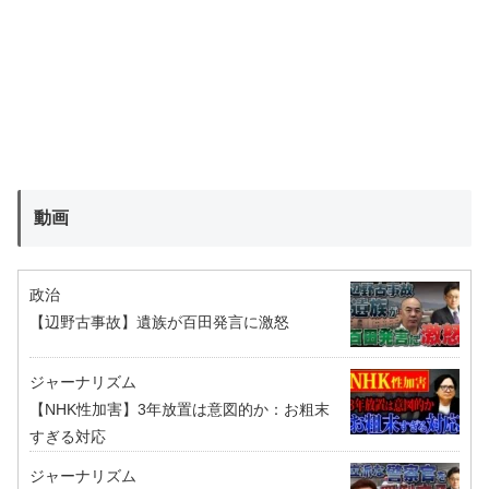
動画
政治
【辺野古事故】遺族が百田発言に激怒
ジャーナリズム
【NHK性加害】3年放置は意図的か：お粗末
すぎる対応
ジャーナリズム