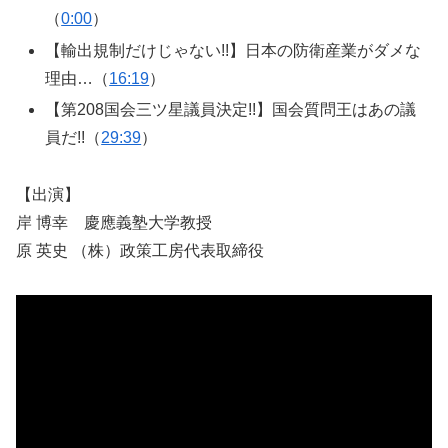
（
0:00
）
【輸出規制だけじゃない!!】日本の防衛産業がダメな
理由…（
16:19
）
【第208国会三ツ星議員決定!!】国会質問王はあの議
員だ!!（
29:39
）
【出演】
岸 博幸 慶應義塾大学教授
原 英史 （株）政策工房代表取締役