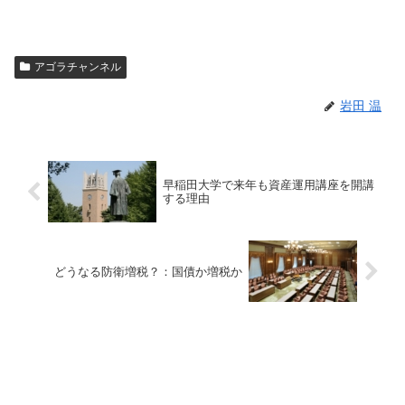
アゴラチャンネル
岩田 温
早稲田大学で来年も資産運用講座を開講
する理由
どうなる防衛増税？：国債か増税か