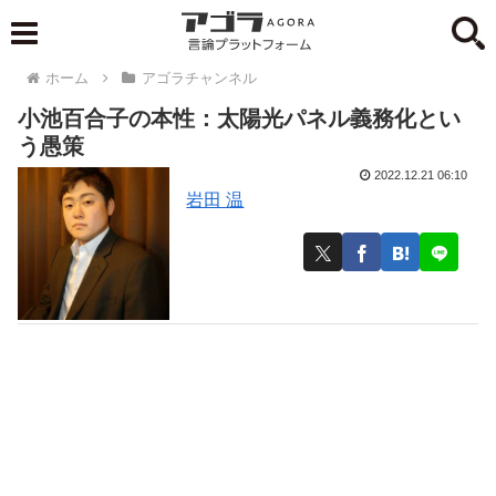
ホーム
アゴラチャンネル
小池百合子の本性：太陽光パネル義務化とい
う愚策
2022.12.21 06:10
岩田 温