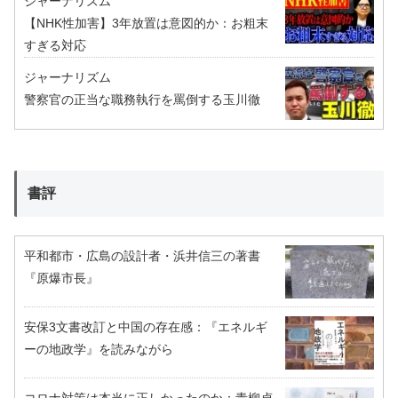
ジャーナリズム
【NHK性加害】3年放置は意図的か：お粗末
すぎる対応
ジャーナリズム
警察官の正当な職務執行を罵倒する玉川徹
書評
平和都市・広島の設計者・浜井信三の著書
『原爆市長』
安保3文書改訂と中国の存在感：『エネルギ
ーの地政学』を読みながら