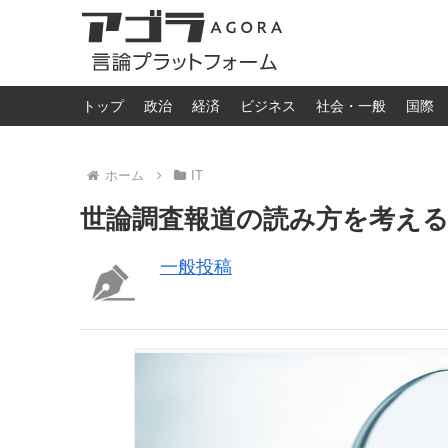
トップ
政治
経済
ビジネス
社会・一般
国際
ホーム
IT
世論調査報道の読み方を考える --
一般投稿