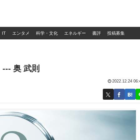
IT
エンタメ
科学・文化
エネルギー
書評
投稿募集
- 奥 武則
2022.12.24 06: