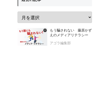
もう騙されない 藤原かず
えのメディアリテラシー
アゴラ編集部