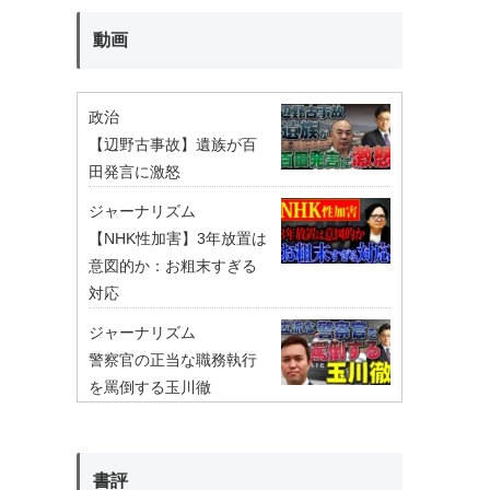
動画
政治
【辺野古事故】遺族が百
田発言に激怒
ジャーナリズム
【NHK性加害】3年放置は
意図的か：お粗末すぎる
対応
ジャーナリズム
警察官の正当な職務執行
を罵倒する玉川徹
書評