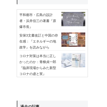
平和都市・広島の設計
者・浜井信三の著書『原
爆市長』
安保3文書改訂と中国の存
在感：『エネルギーの地
政学』を読みながら
コロナ対策は本当に正し
かったのか：青柳貞一郎
『臨床現場からみた新型
コロナの虚と実』
過去の記事