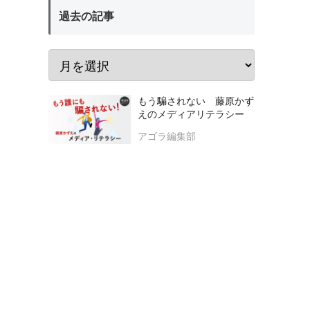
過去の記事
もう騙されない 藤原かず
えのメディアリテラシー
アゴラ編集部