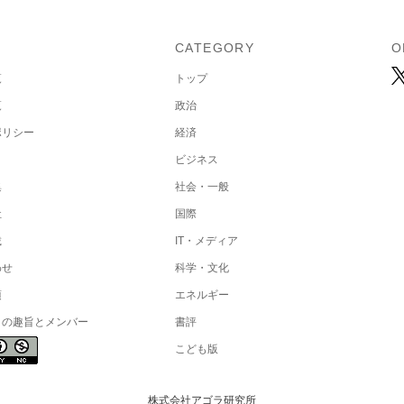
U
CATEGORY
O
覧
トップ
覧
政治
ポリシー
経済
ビジネス
集
社会・一般
社
国際
載
IT・メディア
わせ
科学・文化
項
エネルギー
トの趣旨とメンバー
書評
こども版
株式会社アゴラ研究所