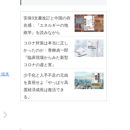
安保3文書改訂と中国の存
在感：『エネルギーの地
政学』を読みながら
コロナ対策は本当に正し
かったのか：青柳貞一郎
『臨床現場からみた新型
コロナの虚と実』
 信夫
少子化と人手不足の元凶
を直視せよ『やっぱり高
度経済成長は復活でき
る』