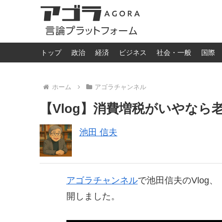
トップ
政治
経済
ビジネス
社会・一般
国際
ホーム
アゴラチャンネル
【Vlog】消費増税がいやな
池田 信夫
アゴラチャンネル
で池田信夫のVlog
開しました。