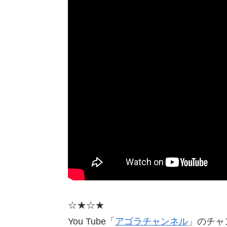
☆★☆★
You Tube「
アゴラチャンネル
」のチャン