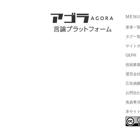
MEN
著者一
タグ一
サイト
GEPR
投稿募
運営会
広告掲
お問合
免責事
本サイ