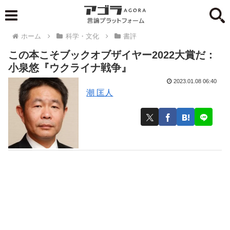
ホーム
科学・文化
書評
この本こそブックオブザイヤー2022大賞だ：
小泉悠『ウクライナ戦争』
2023.01.08 06:40
潮 匡人