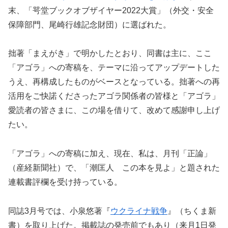
末、「咢堂ブックオブザイヤー2022大賞」（外交・安全
保障部門、尾崎行雄記念財団）に選ばれた。
拙著「まえがき」で明かしたとおり、同書は主に、ここ
「アゴラ」への寄稿を、テーマに沿ってアップデートした
うえ、再構成したものがベースとなっている。拙著への再
活用をご快諾くださったアゴラ関係者の皆様と「アゴラ」
愛読者の皆さまに、この場を借りて、改めて感謝申し上げ
たい。
「アゴラ」への寄稿に加え、現在、私は、月刊「正論」
（産経新聞社）で、「潮匡人 この本を見よ」と題された
連載書評欄を受け持っている。
同誌3月号では、小泉悠著『
ウクライナ戦争
』（ちくま新
書）を取り上げた。掲載誌の発売前でもあり（来月1日発