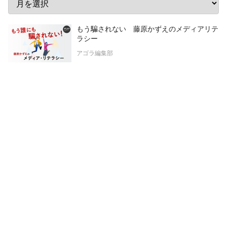
もう騙されない 藤原かずえのメディアリテ
ラシー
アゴラ編集部