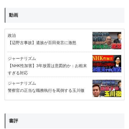
動画
政治
【辺野古事故】遺族が百田発言に激怒
ジャーナリズム
【NHK性加害】3年放置は意図的か：お粗末
すぎる対応
ジャーナリズム
警察官の正当な職務執行を罵倒する玉川徹
書評