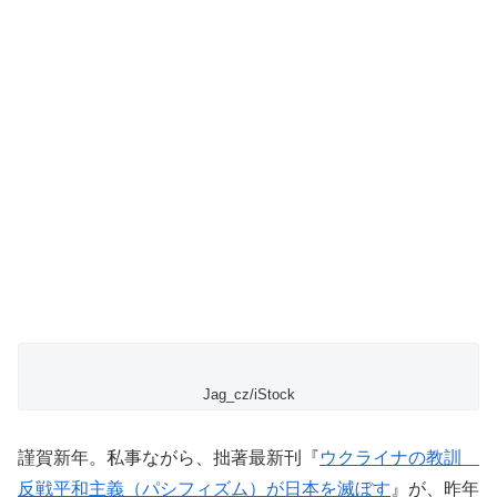
Jag_cz/iStock
謹賀新年。私事ながら、拙著最新刊『
ウクライナの教訓
反戦平和主義（パシフィズム）が日本を滅ぼす
』が、昨年