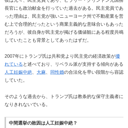
彼は元々、民主党員であり、ヒラリー・クリントン元国務
長官にも政治献金を行っていた過去がある。民主党員であ
った理由は、民主党が強いニューヨーク州で不動産業を営
む上で合理的だったという商業主義的な意味合いもあった
だろうが、彼自身が民主党が掲げる価値観にある程度共鳴
していたことも背景としてあったはずだ。
2007年にトランプ氏は共和党より民主党の経済政策が
優
れている
と述べており、リベラル派が支持する傾向がある
人工妊娠中絶
、
大麻
、
同性婚
の合法化を早い段階から容認
していた。
そのような過去から、トランプ氏は教条的な保守主義者に
なりきれないでいる。
中間選挙の敗因は人工妊娠中絶？