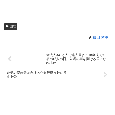
国際
鎌田 慈央
新成人341万人で過去最多！18歳成人で
初の成人の日。若者の声を聞ける国にな
れるか
企業の脱炭素は自社の企業行動指針に反
する②