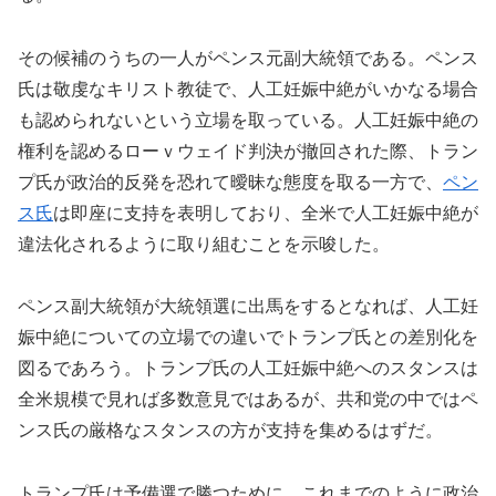
その候補のうちの一人がペンス元副大統領である。ペンス
氏は敬虔なキリスト教徒で、人工妊娠中絶がいかなる場合
も認められないという立場を取っている。人工妊娠中絶の
権利を認めるローｖウェイド判決が撤回された際、トラン
プ氏が政治的反発を恐れて曖昧な態度を取る一方で、
ペン
ス氏
は即座に支持を表明しており、全米で人工妊娠中絶が
違法化されるように取り組むことを示唆した。
ペンス副大統領が大統領選に出馬をするとなれば、人工妊
娠中絶についての立場での違いでトランプ氏との差別化を
図るであろう。トランプ氏の人工妊娠中絶へのスタンスは
全米規模で見れば多数意見ではあるが、共和党の中ではペ
ンス氏の厳格なスタンスの方が支持を集めるはずだ。
トランプ氏は予備選で勝つために、これまでのように政治