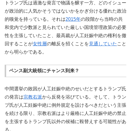
トランプ氏は過激な発言で物議を醸す一方、どのイシュー
が政治的に人気かそうではないかをかぎ分ける優れた政治
的嗅覚を持っている。それは
2015年
の段階から当時の共
和党内で少数派と見られていた厳しい国境管理政策の必要
性を主張していたこと、最高裁が人工妊娠中絶の権利を撤
回することが
女性層
の離反を招くことを
見通していた
こと
から明らかである。
ペンス副大統領にチャンス到来？
中間選挙の敗因が人工妊娠中絶のせいだとするトランプ氏
の発言は
宗教右派
から反発を浴びている。そして、トラン
プ氏が人工妊娠中絶に例外規定を設けるべきだという主張
を続ける限り、宗教右派はより厳格に人工妊娠中絶の禁止
を主張するトランプ氏以外の候補に鞍替えする可能性があ
る。