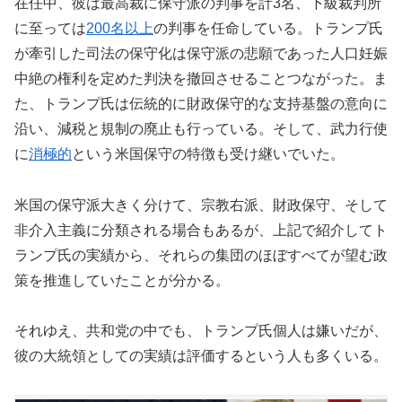
在任中、彼は最高裁に保守派の判事を計3名、下級裁判所
に至っては
200名以上
の判事を任命している。トランプ氏
が牽引した司法の保守化は保守派の悲願であった人口妊娠
中絶の権利を定めた判決を撤回させることつながった。ま
た、トランプ氏は伝統的に財政保守的な支持基盤の意向に
沿い、減税と規制の廃止も行っている。そして、武力行使
に
消極的
という米国保守の特徴も受け継いでいた。
米国の保守派大きく分けて、宗教右派、財政保守、そして
非介入主義に分類される場合もあるが、上記で紹介してト
ランプ氏の実績から、それらの集団のほぼすべてが望む政
策を推進していたことが分かる。
それゆえ、共和党の中でも、トランプ氏個人は嫌いだが、
彼の大統領としての実績は評価するという人も多くいる。