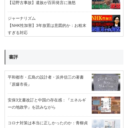
【辺野古事故】遺族が百田発言に激怒
ジャーナリズム
【NHK性加害】3年放置は意図的か：お粗末
すぎる対応
書評
平和都市・広島の設計者・浜井信三の著書
『原爆市長』
安保3文書改訂と中国の存在感：『エネルギ
ーの地政学』を読みながら
コロナ対策は本当に正しかったのか：青柳貞