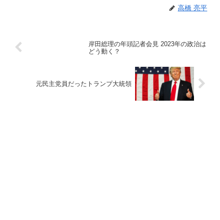
高橋 亮平
岸田総理の年頭記者会見 2023年の政治は
どう動く？
元民主党員だったトランプ大統領