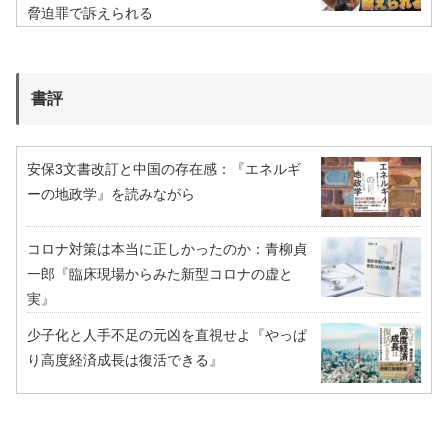
脅迫罪で訴えられる
書評
安保3文書改訂と中国の存在感：『エネルギ
ーの地政学』を読みながら
コロナ対策は本当に正しかったのか：青柳貞
一郎『臨床現場からみた新型コロナの虚と
実』
少子化と人手不足の元凶を直視せよ『やっぱ
り高度経済成長は復活できる』