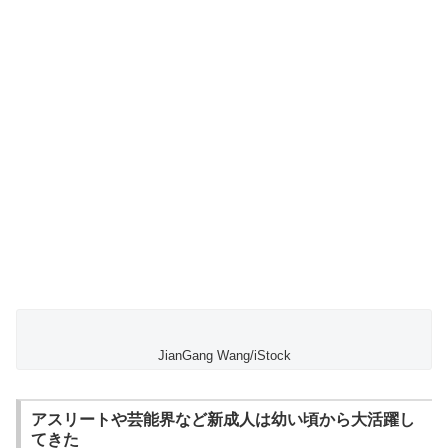
JianGang Wang/iStock
アスリートや芸能界など新成人は幼い頃から大活躍し
てきた