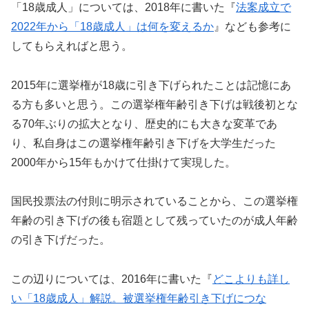
「18歳成人」については、2018年に書いた『
法案成立で
2022年から「18歳成人」は何を変えるか
』なども参考に
してもらえればと思う。
2015年に選挙権が18歳に引き下げられたことは記憶にあ
る方も多いと思う。この選挙権年齢引き下げは戦後初とな
る70年ぶりの拡大となり、歴史的にも大きな変革であ
り、私自身はこの選挙権年齢引き下げを大学生だった
2000年から15年もかけて仕掛けて実現した。
国民投票法の付則に明示されていることから、この選挙権
年齢の引き下げの後も宿題として残っていたのが成人年齢
の引き下げだった。
この辺りについては、2016年に書いた『
どこよりも詳し
い「18歳成人」解説。被選挙権年齢引き下げにつな