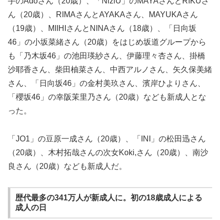
手のAdoさん（20歳）、「NiziU」のMAYAさんとRIKUさ
ん（20歳）、RIMAさんとAYAKAさん、MAYUKAさん
（19歳）、MIIHIさんとNINAさん（18歳）、「日向坂
46」の小坂菜緒さん（20歳）をはじめ坂道グループから
も「乃木坂46」の池田瑛紗さん、伊藤理々杏さん、掛橋
沙耶香さん、柴田柚菜さん、中西アルノさん、矢久保美緒
さん、「日向坂46」の金村美玖さん、濱岸ひよりさん、
「櫻坂46」の幸阪茉里乃さん（20歳）なども新成人とな
った。
「JO1」の豆原一成さん（20歳）、「INI」の松田迅さん
（20歳）、木村拓哉さんの次女Koki,さん（20歳）、南沙
良さん（20歳）なども新成人だ。
歴代最多の341万人が新成人に。初の18歳成人による
成人の日