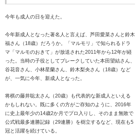
今年も成人の日を迎えた。
今年新成人となった著名人と言えば、芦田愛菜さんと鈴木
福さん（18歳）だろうか。「マルモリ」で知られるドラ
マ「マルモのおきて」が放送された2011年から12年が経
った。当時の子役としてブレークしていた本田望結さん、
谷花音さん、小林星蘭さん、鈴木梨央さん（18歳）など
が、一気に今年、新成人となった。
将棋の藤井聡太さん（20歳）も代表的な新成人といえる
かもしれない。既に多くの方がご存知のように、2016年
に史上最年少の14歳2か月でプロ入りし、そのまま無敗で
公式戦最多連勝記録（29連勝）を樹立するなど、現在も5
冠と活躍を続けている。