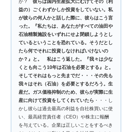
か？
彼らは国内生産拡大にむけてその（利
益の）ごくわずかしか投資をしていない。私
が彼らの何人かと話した際に、彼らはこう言
った。『私たちは、あなたがすべての油田や
石油精製施設をいずれにせよ閉鎖しようとし
ているということを恐れている。そうだとし
たら何でそれに投資しなければいけないの
か？』と。 私はこう返した。『我々は少な
くとも向こう10年は石油を必要とする』と。
そしてそれはもっと先までだ・・・その先も
我々はそれ（石油）を必要とするだろう。生
産だ。ガス価格抑制のため、彼らが実際に生
産に向けて投資をしてくれていたら
・・・し
かし彼らは過去最高の利益を自社株買いに使
い、最高経営責任者（CEO）や株主に報酬
を与えている。企業は正しいことをするべき