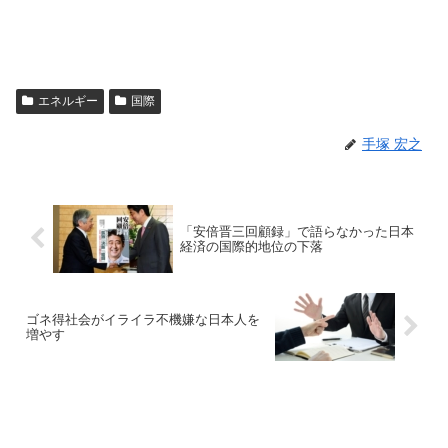
エネルギー
国際
手塚 宏之
「安倍晋三回顧録」で語らなかった日本
経済の国際的地位の下落
ゴネ得社会がイライラ不機嫌な日本人を
増やす