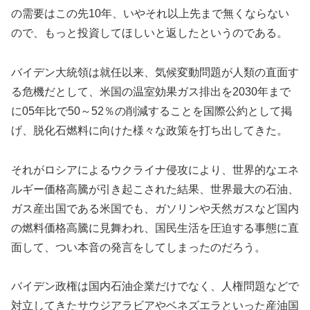
の需要はこの先10年、いやそれ以上先まで無くならない
ので、もっと投資してほしいと返したというのである。
バイデン大統領は就任以来、気候変動問題が人類の直面す
る危機だとして、米国の温室効果ガス排出を2030年まで
に05年比で50～52％の削減することを国際公約として掲
げ、脱化石燃料に向けた様々な政策を打ち出してきた。
それがロシアによるウクライナ侵攻により、世界的なエネ
ルギー価格高騰が引き起こされた結果、世界最大の石油、
ガス産出国である米国でも、ガソリンや天然ガスなど国内
の燃料価格高騰に見舞われ、国民生活を圧迫する事態に直
面して、つい本音の発言をしてしまったのだろう。
バイデン政権は国内石油企業だけでなく、人権問題などで
対立してきたサウジアラビアやベネズエラといった産油国