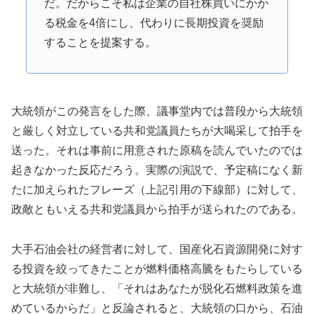
だ。だからこそ私は企業の自社株買いにかか
る税金を4倍にし、代わりに長期投資を奨励
することを提案する。
大統領がこの発言をした際、議事堂内では普段から大統領
と厳しく対立している共和党議員たちが大喝采して拍手を
送った。それは事前に用意された原稿を読んでいたのでは
起きなかった反応だろう。実際の演説で、予定稿になく新
たに加えられたフレーズ（上記引用の下線部）に対して、
政敵ともいえる共和党議員から拍手が送られたのである。
大手石油会社の経営者に対して、国産化石資源開発に対す
る投資を絞ってきたことが燃料価格高騰をもたらしている
と大統領が非難し、「それはあなたが脱化石燃料政策を進
めているからだ」と反論されると、大統領の口から、石油