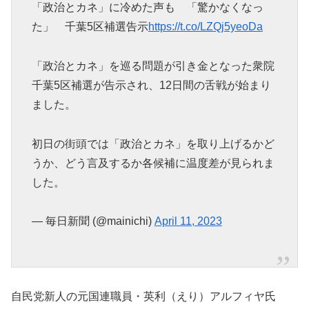
「政治とカネ」に冷めた声も 「驚かなくなっ
た」 千葉5区補選告示
https://t.co/LZQj5yeoDa
「政治とカネ」を巡る問題が引き金となった衆院
千葉5区補選が告示され、12日間の舌戦が始まり
ました。
初日の街頭では「政治とカネ」を取り上げるかど
うか、どう言及するか各候補に温度差が見られま
した。
— 毎日新聞 (@mainichi)
April 11, 2023
自民党新人の元国連職員・英利（えり）アルフィヤ氏