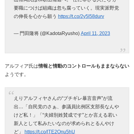
要職につけば組織は忽ち腐っていく。現実派野党
の伸長を心から願う
https://t.co/2y5I58durv
— 門田隆将 (@KadotaRyusho)
April 11, 2023
アルフィア氏は
情報と情動のコントロールもままならない
ようです。
えりアルフィヤさんの“ブチギレ暴言音声”が流
出…「自民党のさぁ、参議員比例区支部長なんや
けど私！」「“夫婦別姓賛成です”とか言える若い
新人として私みたいなのが求められとるんやけ
ど」
https://t.co/lTE2Onu5hU