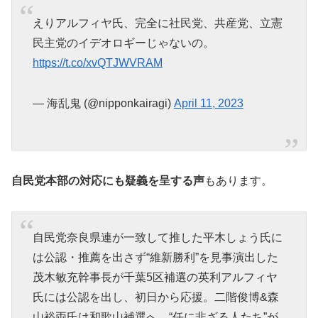
えりアルフィヤ氏、完全に社民党、共産党、立憲
民主党のイデオロギーじゃないの。
https://t.co/xvQTJWVRAM
— 海乱鬼 (@nipponkairagi)
April 11, 2023
自民党本部の対応にも疑義を呈する声
もあります。
自民党奈良県連が一致して推した平木しょう氏に
は公認・推薦を出さず“維新勝利”を見事演出した
茂木敏充幹事長が千葉5区補選の英利アルフィヤ
氏には公認を出し、初日から応援。二階俊博&森
山裕両氏は和歌山補選へ。“任に非ざる人たち”が