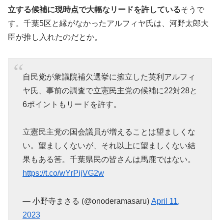
立する候補に現時点で大幅なリードを許している
そうで
す。千葉5区と縁がなかったアルフィヤ氏は、河野太郎大
臣が推し入れたのだとか。
自民党が衆議院補欠選挙に擁立した英利アルフィ
ヤ氏、事前の調査で立憲民主党の候補に22対28と
6ポイントもリードを許す。
立憲民主党の国会議員が増えることは望ましくな
い。望ましくないが、それ以上に望ましくない結
果もある筈。千葉県民の皆さんは馬鹿ではない。
https://t.co/wYrPijVG2w
— 小野寺まさる (@onoderamasaru)
April 11,
2023