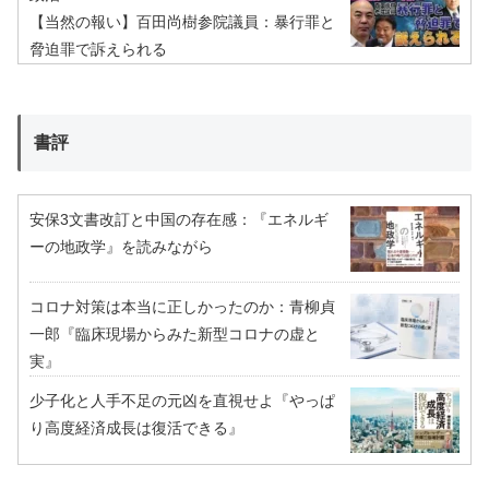
【当然の報い】百田尚樹参院議員：暴行罪と
脅迫罪で訴えられる
書評
安保3文書改訂と中国の存在感：『エネルギ
ーの地政学』を読みながら
コロナ対策は本当に正しかったのか：青柳貞
一郎『臨床現場からみた新型コロナの虚と
実』
少子化と人手不足の元凶を直視せよ『やっぱ
り高度経済成長は復活できる』