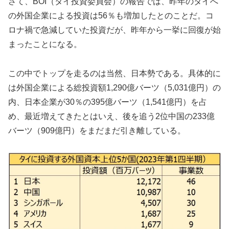
さて、BOI（タイ投資委員会）の報告では、昨年のタイへ
の外国企業による投資は56％も増加したとのことだ。コ
ロナ禍で急減していた投資だが、昨年から一挙に回復が始
まったことになる。
この中でトップを走るのは当然、日本勢である。具体的に
は外国企業による総投資額1,290億バーツ（5,031億円）の
内、日本企業が30％の395億バーツ（1,541億円）を占
め、最近増えてきたとはいえ、後を追う2位中国の233億
バーツ（909億円）をまだまだ引き離している。