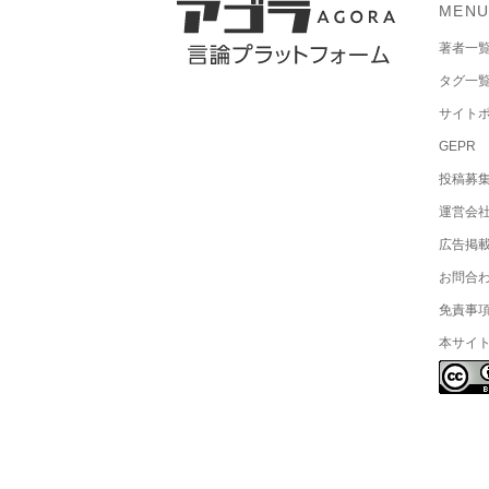
MEN
著者一
タグ一
サイト
GEPR
投稿募
運営会
広告掲
お問合
免責事
本サイ