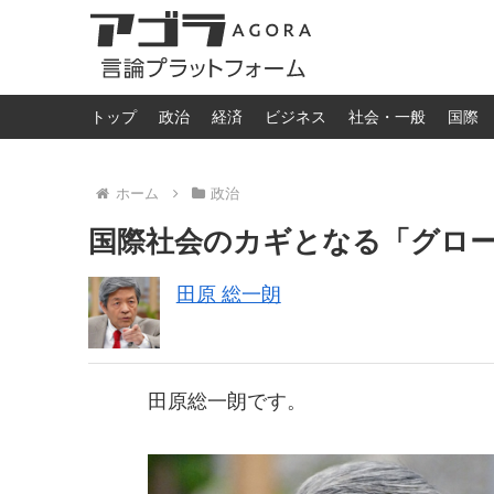
トップ
政治
経済
ビジネス
社会・一般
国際
ホーム
政治
国際社会のカギとなる「グロ
田原 総一朗
田原総一朗です。