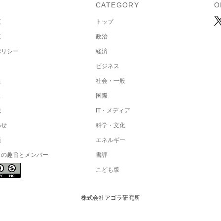
U
CATEGORY
O
覧
トップ
覧
政治
ポリシー
経済
ビジネス
集
社会・一般
社
国際
載
IT・メディア
わせ
科学・文化
項
エネルギー
トの趣旨とメンバー
書評
こども版
株式会社アゴラ研究所