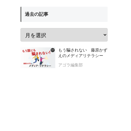
過去の記事
もう騙されない 藤原かず
えのメディアリテラシー
アゴラ編集部