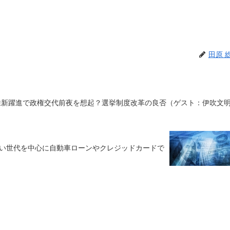
田原 
井文夫の時事チャンネル⑦ 維新躍進で政権交代前夜を想起？選挙制度改革の良否（ゲスト：伊吹文
若い世代を中心に自動車ローンやクレジッドカードで