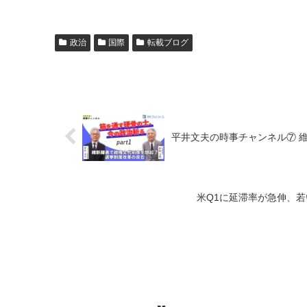
政治
国際
転載ブログ
平
米Q1に延滞率が急伸、