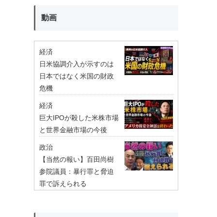
動画
経済
日米協調介入が示すのは
日本ではなく米国の財政
危機
経済
巨大IPOが殺した米株市場
と世界金融市場の今後
政治
【当然の報い】百田尚樹
参院議員：暴行罪と脅迫
罪で訴えられる