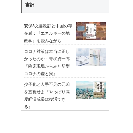
書評
安保3文書改訂と中国の存
在感：『エネルギーの地
政学』を読みながら
コロナ対策は本当に正し
かったのか：青柳貞一郎
『臨床現場からみた新型
コロナの虚と実』
少子化と人手不足の元凶
を直視せよ『やっぱり高
度経済成長は復活でき
る』