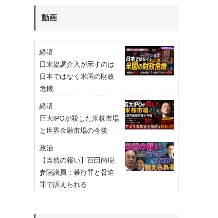
動画
経済
日米協調介入が示すのは
日本ではなく米国の財政
危機
経済
巨大IPOが殺した米株市場
と世界金融市場の今後
政治
【当然の報い】百田尚樹
参院議員：暴行罪と脅迫
罪で訴えられる