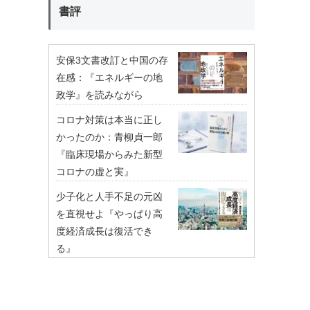
書評
安保3文書改訂と中国の存
在感：『エネルギーの地
政学』を読みながら
コロナ対策は本当に正し
かったのか：青柳貞一郎
『臨床現場からみた新型
コロナの虚と実』
少子化と人手不足の元凶
を直視せよ『やっぱり高
度経済成長は復活でき
る』