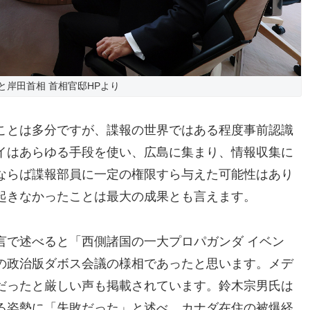
と岸田首相 首相官邸HPより
ことは多分ですが、諜報の世界ではある程度事前認識
イはあらゆる手段を使い、広島に集まり、情報収集に
ならば諜報部員に一定の権限すら与えた可能性はあり
起きなかったことは最大の成果とも言えます。
言で述べると「西側諸国の一大プロパガンダ イベン
の政治版ダボス会議の様相であったと思います。メデ
だったと厳しい声も掲載されています。鈴木宗男氏は
る姿勢に「失敗だった」と述べ、カナダ在住の被爆経