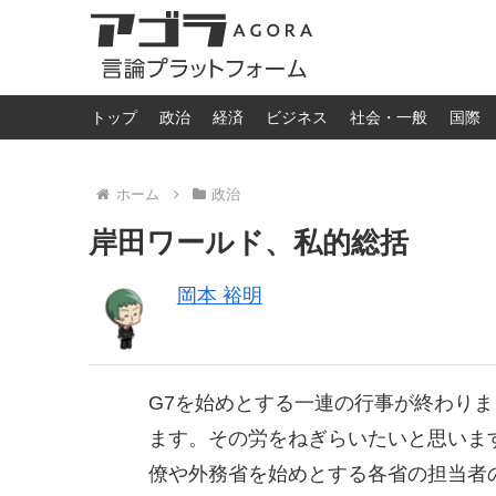
トップ
政治
経済
ビジネス
社会・一般
国際
ホーム
政治
岸田ワールド、私的総括
岡本 裕明
G7を始めとする一連の行事が終わり
ます。その労をねぎらいたいと思いま
僚や外務省を始めとする各省の担当者