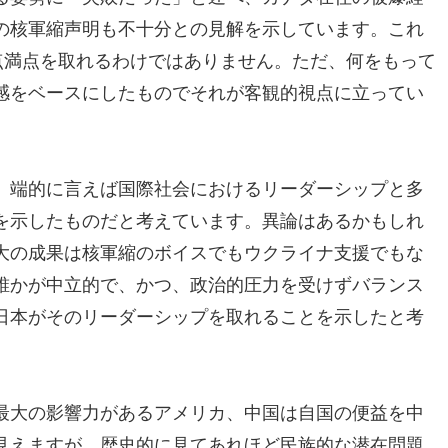
の核軍縮声明も不十分との見解を示しています。これ
点満点を取れるわけではありません。ただ、何をもって
感をベースにしたものでそれが客観的視点に立ってい
、端的に言えば国際社会におけるリーダーシップと多
を示したものだと考えています。異論はあるかもしれ
大の成果は核軍縮のボイスでもウクライナ支援でもな
誰かが中立的で、かつ、政治的圧力を受けずバランス
日本がそのリーダーシップを取れることを示したと考
最大の影響力があるアメリカ、中国は自国の便益を中
見えますが、歴史的に見てあれほど民族的な潜在問題