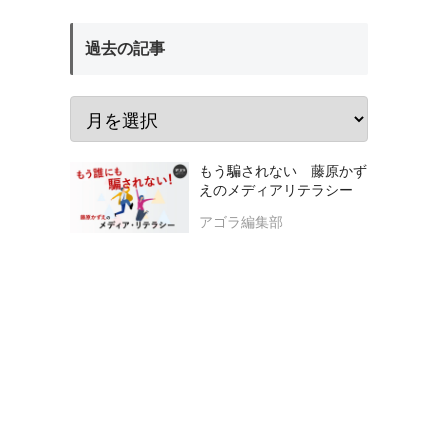
過去の記事
もう騙されない 藤原かず
えのメディアリテラシー
アゴラ編集部