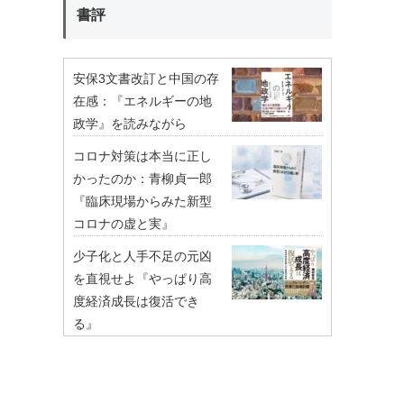
書評
安保3文書改訂と中国の存
在感：『エネルギーの地
政学』を読みながら
コロナ対策は本当に正し
かったのか：青柳貞一郎
『臨床現場からみた新型
コロナの虚と実』
少子化と人手不足の元凶
を直視せよ『やっぱり高
度経済成長は復活でき
る』