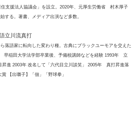
居住支援法人協議会」を設立。2020年、元厚生労働省 村木厚子
開始する。著書、メディア出演など多数。
語立川流真打
から落語家に転向した変わり種。古典にブラックユーモアを交えた
0年 早稲田大学法学部卒業後、予備校講師などを経験 1993年 立
昇進 2003年 改名して「六代目立川談笑」 2005年 真打昇進落
大賞 【出囃子】「佃」「野球拳」