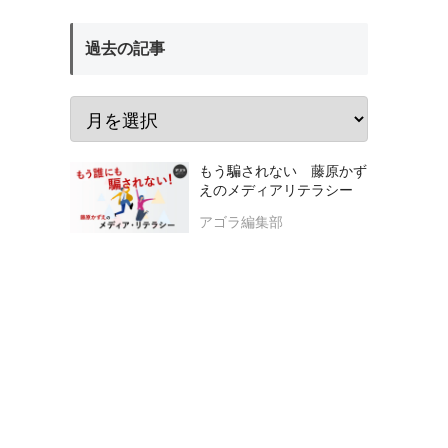
過去の記事
もう騙されない 藤原かず
えのメディアリテラシー
アゴラ編集部