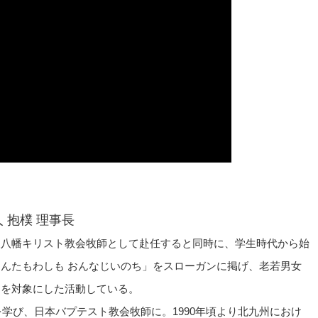
人 抱樸 理事長
東八幡キリスト教会牧師として赴任すると同時に、学生時代から始
んたもわしも おんなじいのち」をスローガンに掲げ、老若男女
ちを対象にした活動している。
を学び、日本バプテスト教会牧師に。1990年頃より北九州におけ