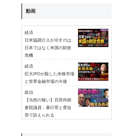
動画
経済
日米協調介入が示すのは
日本ではなく米国の財政
危機
経済
巨大IPOが殺した米株市場
と世界金融市場の今後
政治
【当然の報い】百田尚樹
参院議員：暴行罪と脅迫
罪で訴えられる