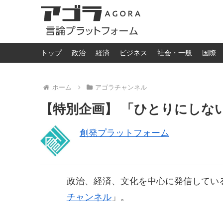
トップ
政治
経済
ビジネス
社会・一般
国際
ホーム
アゴラチャンネル
【特別企画】 「ひとりにしな
創発プラットフォーム
政治、経済、文化を中心に発信している
チャンネル
」。