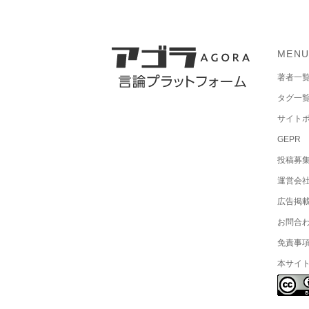
MEN
著者一
タグ一
サイト
GEPR
投稿募
運営会
広告掲
お問合
免責事
本サイ