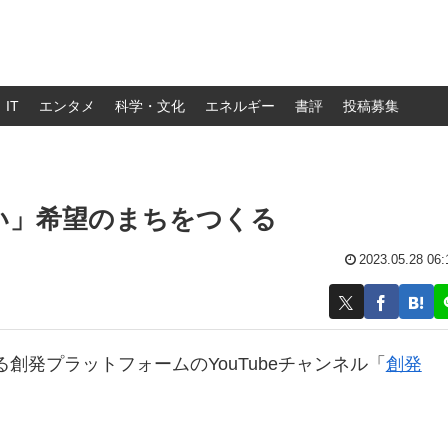
IT
エンタメ
科学・文化
エネルギー
書評
投稿募集
い」希望のまちをつくる
2023.05.28 06:
創発プラットフォームのYouTubeチャンネル「
創発