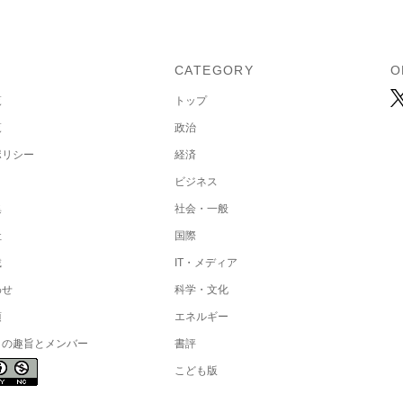
U
CATEGORY
O
覧
トップ
覧
政治
ポリシー
経済
ビジネス
集
社会・一般
社
国際
載
IT・メディア
わせ
科学・文化
項
エネルギー
トの趣旨とメンバー
書評
こども版