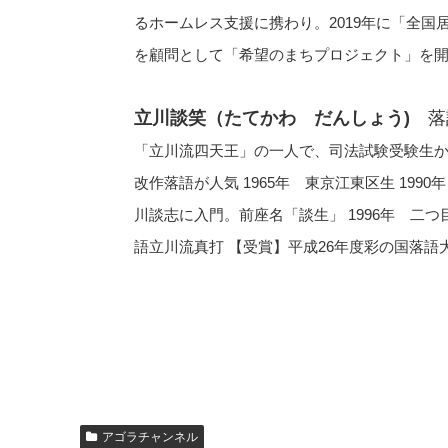
るホームレス支援に携わり。2019年に「全国
を顧問として「希望のまちプロジェクト」を
立川談笑（たてかわ だんしょう)
落
「立川流四天王」の一人で、司法試験受験生
改作落語が人気 1965年 東京江東区生 199
川談志に入門。前座名「談生」 1996年 二つ目
語立川流真打 【受賞】平成26年度彩の国落語
アゴラチャンネル