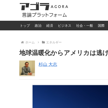
トップ
政治
経済
ビジネス
社会・一般
国際
ホーム
エネルギー
地球温暖化からアメリカは逃
杉山 大志