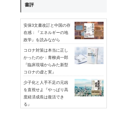
書評
安保3文書改訂と中国の存
在感：『エネルギーの地
政学』を読みながら
コロナ対策は本当に正し
かったのか：青柳貞一郎
『臨床現場からみた新型
コロナの虚と実』
少子化と人手不足の元凶
を直視せよ『やっぱり高
度経済成長は復活でき
る』