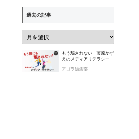
過去の記事
もう騙されない 藤原かず
えのメディアリテラシー
アゴラ編集部