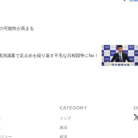
の可能性が高まる
責決議案で足止めを繰り返す不毛な日程闘争にNo！
U
CATEGORY
O
覧
トップ
覧
政治
ポリシー
経済