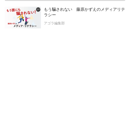
もう騙されない 藤原かずえのメディアリテ
ラシー
アゴラ編集部