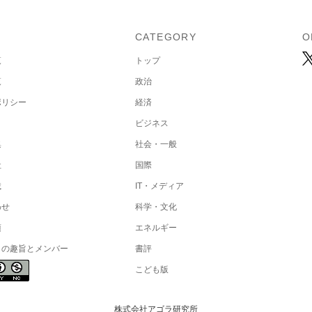
U
CATEGORY
O
覧
トップ
覧
政治
ポリシー
経済
ビジネス
集
社会・一般
社
国際
載
IT・メディア
わせ
科学・文化
項
エネルギー
トの趣旨とメンバー
書評
こども版
株式会社アゴラ研究所