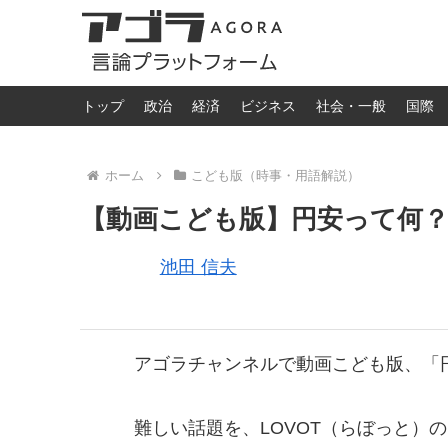
トップ
政治
経済
ビジネス
社会・一般
国際
ホーム
こども版（時事・用語解説）
【動画こども版】円安って何
池田 信夫
アゴラチャンネルで動画こども版、「
難しい話題を、LOVOT（らぼっと）