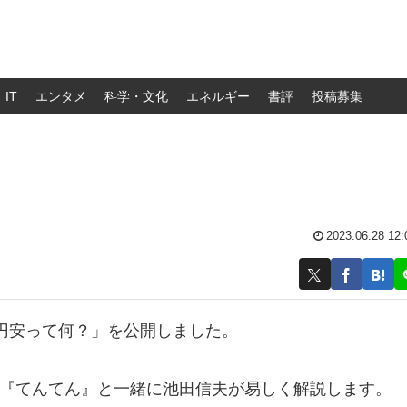
IT
エンタメ
科学・文化
エネルギー
書評
投稿募集
？
2023.06.28 12:
円安って何？」を公開しました。
の『てんてん』と一緒に池田信夫が易しく解説します。