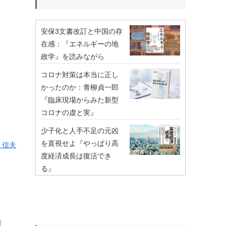
安保3文書改訂と中国の存
在感：『エネルギーの地
政学』を読みながら
コロナ対策は本当に正し
かったのか：青柳貞一郎
『臨床現場からみた新型
コロナの虚と実』
少子化と人手不足の元凶
を直視せよ『やっぱり高
 信夫
度経済成長は復活でき
る』