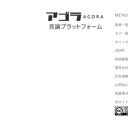
MEN
著者一
タグ一
サイト
GEPR
投稿募
運営会
広告掲
お問合
免責事
本サイ