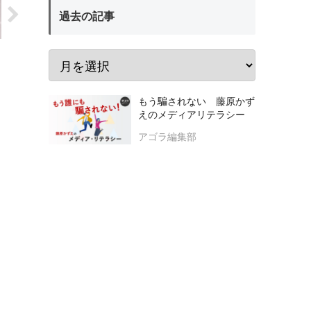
過去の記事
もう騙されない 藤原かず
えのメディアリテラシー
アゴラ編集部