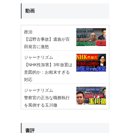
動画
政治
【辺野古事故】遺族が百
田発言に激怒
ジャーナリズム
【NHK性加害】3年放置は
意図的か：お粗末すぎる
対応
ジャーナリズム
警察官の正当な職務執行
を罵倒する玉川徹
書評