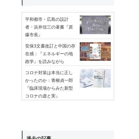
平和都市・広島の設計
者・浜井信三の著書『原
爆市長』
安保3文書改訂と中国の存
在感：『エネルギーの地
政学』を読みながら
コロナ対策は本当に正し
かったのか：青柳貞一郎
『臨床現場からみた新型
コロナの虚と実』
過去の記事