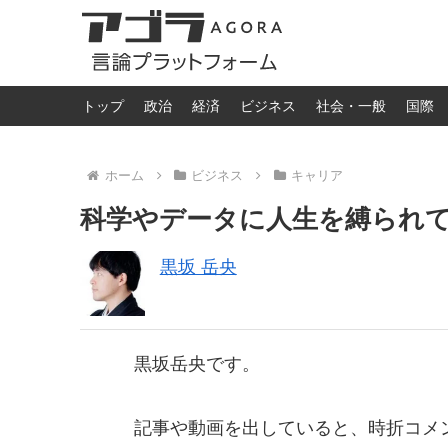
トップ
政治
経済
ビジネス
社会・一般
国際
ホーム
ビジネス
キャリア
科学やデータに人生を縛られ
黒坂 岳央
黒坂岳央です。
記事や動画を出していると、時折コメ