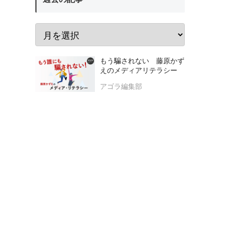
もう騙されない 藤原かず
えのメディアリテラシー
アゴラ編集部