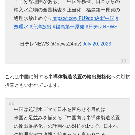
「十分な理由がある」 中国外務省、日本からの
輸入水産物の全量検査を正当化 福島第一原発の
処理水放出めぐり
https://t.co/yiFU9dqnAd
#中国
#
処理水
#海洋放出
#福島第一原発
#日テレNEWS
— 日テレNEWS (@news24ntv)
July 20, 2023
これは中国に対する
半導体製造装置の輸出厳格化
への対抗
措置ともいわれています。
中国は処理水デマで日本を困らせる目的は
米国と足並みを揃える「中国向け半導体製造装置
の輸出厳格化」の計画への対抗の1つで、日本へ
の処理水デマ攻撃も始まったと言われてる。