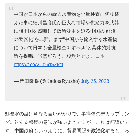
中国が日本からの輸入水産物を全量検査に切り替
えた事に細川昌彦氏が巨大な市場や供給力を武器
に相手国を威嚇して政策変更を迫る中国の“経済
の武器化”を非難。まず“中国から輸入する水産物
について日本も全量検査をすべき”と具体的対抗
策を提唱。当然だろう。毅然とせよ、日本
https://t.co/VEd6dSZkcr
— 門田隆将 (@KadotaRyusho)
July 25, 2023
処理水の話は単なる言いがかりで、半導体のデカップリン
グに対する報復の意味が強いようですが、これは筋違いで
す。中国政府もいうように、貿易問題を
政治化
すると、ろ