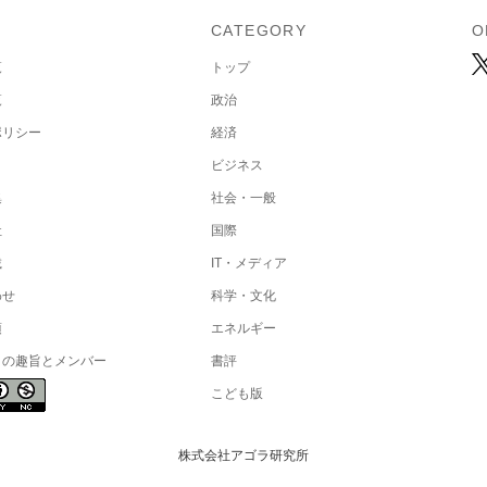
U
CATEGORY
O
覧
トップ
覧
政治
ポリシー
経済
ビジネス
集
社会・一般
社
国際
載
IT・メディア
わせ
科学・文化
項
エネルギー
トの趣旨とメンバー
書評
こども版
株式会社アゴラ研究所