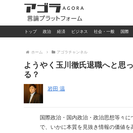
トップ
政治
経済
ビジネス
社会・一般
国際
ホーム
アゴラチャンネル
ようやく玉川徹氏退職へと思っ
る？
岩田 温
国際政治・国内政治・政治思想等々に
で、いかに本質を見抜き情報の価値を