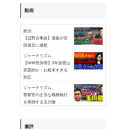
動画
政治
【辺野古事故】遺族が百
田発言に激怒
ジャーナリズム
【NHK性加害】3年放置は
意図的か：お粗末すぎる
対応
ジャーナリズム
警察官の正当な職務執行
を罵倒する玉川徹
書評