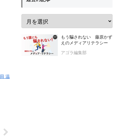
もう騙されない 藤原かず
えのメディアリテラシー
アゴラ編集部
田 温