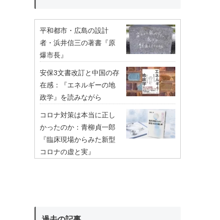
平和都市・広島の設計
者・浜井信三の著書『原
爆市長』
安保3文書改訂と中国の存
在感：『エネルギーの地
政学』を読みながら
コロナ対策は本当に正し
かったのか：青柳貞一郎
『臨床現場からみた新型
コロナの虚と実』
過去の記事