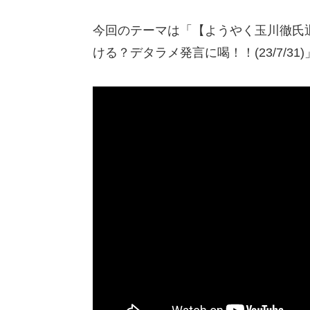
今回のテーマは「【ようやく玉川徹氏退
ける？デタラメ発言に喝！！(23/7/31