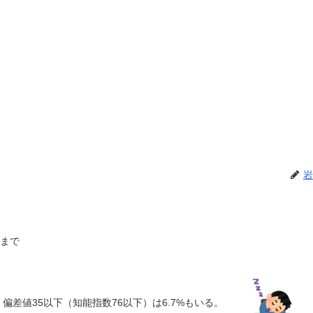
岩
歳まで
! 偏差値35以下（知能指数76以下）は6.7%もいる。