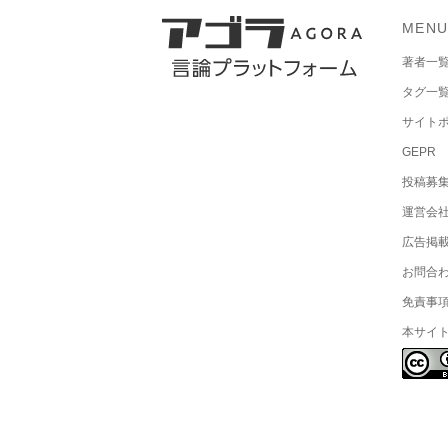
MEN
著者一
タグ一
サイト
GEPR
投稿募
運営会
広告掲
お問合
免責事
本サイ