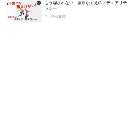
もう騙されない 藤原かずえのメディアリテ
ラシー
アゴラ編集部