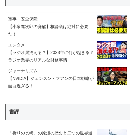
軍事・安全保障
【小泉進次郎の覚醒】核論議は絶対に必要
だ！
エンタメ
【ラジオ局消える？】2028年に何が起きる？
ラジオ業界のリアルな財務事情
ジャーナリズム
【NVIDIA】ジェンスン・フアンの日本戦略が
面白過ぎる！
書評
「祈りの長崎」の原爆の歴史と二つの世界遺