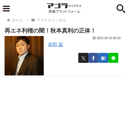
ホーム
アゴラチャンネル
再エネ利権の闇！秋本真利の正体！
2023.08.15 06:10
岩田 温