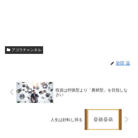
アゴラチャンネル
岩田 温
投資は狩猟型より「農耕型」を目指しな
さい
人生は好転し得る