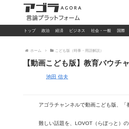
トップ
政治
経済
ビジネス
社会・一般
国際
ホーム
こども版（時事・用語解説）
【動画こども版】教育バウチ
池田 信夫
アゴラチャンネルで動画こども版、「
難しい話題を、LOVOT（らぼっと）