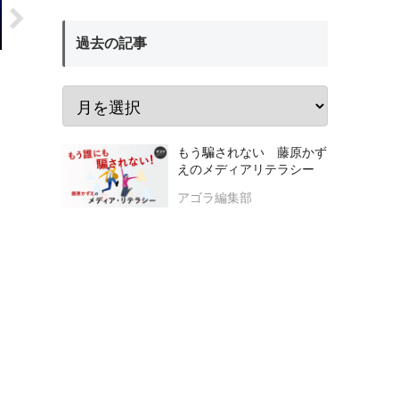
過去の記事
もう騙されない 藤原かず
えのメディアリテラシー
アゴラ編集部