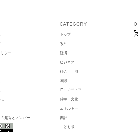
U
CATEGORY
O
覧
トップ
覧
政治
ポリシー
経済
ビジネス
集
社会・一般
社
国際
載
IT・メディア
わせ
科学・文化
項
エネルギー
トの趣旨とメンバー
書評
こども版