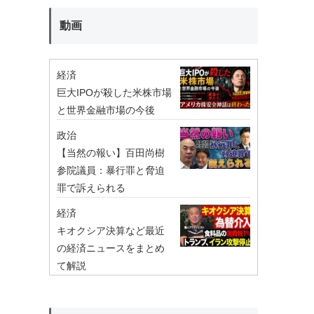
動画
経済
巨大IPOが殺した米株市場
と世界金融市場の今後
政治
【当然の報い】百田尚樹
参院議員：暴行罪と脅迫
罪で訴えられる
経済
キオクシア決算など最近
の経済ニュースをまとめ
て解説