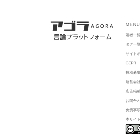
MEN
著者一
タグ一
サイト
GEPR
投稿募
運営会
広告掲
お問合
免責事
本サイ