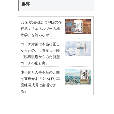
書評
安保3文書改訂と中国の存
在感：『エネルギーの地
政学』を読みながら
コロナ対策は本当に正し
かったのか：青柳貞一郎
『臨床現場からみた新型
コロナの虚と実』
少子化と人手不足の元凶
を直視せよ『やっぱり高
度経済成長は復活でき
る』