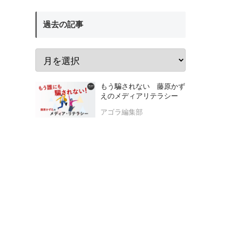
過去の記事
もう騙されない 藤原かず
えのメディアリテラシー
アゴラ編集部