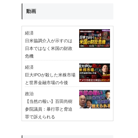
動画
経済
日米協調介入が示すのは
日本ではなく米国の財政
危機
経済
巨大IPOが殺した米株市場
と世界金融市場の今後
政治
【当然の報い】百田尚樹
参院議員：暴行罪と脅迫
罪で訴えられる