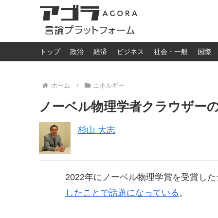
トップ
政治
経済
ビジネス
社会・一般
国際
ホーム
エネルギー
ノーベル物理学者クラウザー
杉山 大志
2022年にノーベル物理学賞を受賞し
したことで話題になっている
。