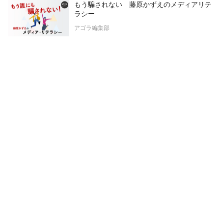
もう騙されない 藤原かずえのメディアリテ
ラシー
アゴラ編集部