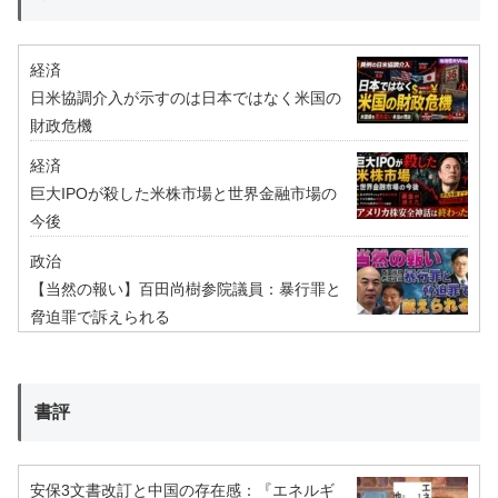
経済
日米協調介入が示すのは日本ではなく米国の
財政危機
経済
巨大IPOが殺した米株市場と世界金融市場の
今後
政治
【当然の報い】百田尚樹参院議員：暴行罪と
脅迫罪で訴えられる
書評
安保3文書改訂と中国の存在感：『エネルギ