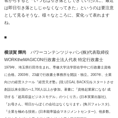
者からすると「いつもは引き落としできていたのに、最近
は即日引き落としじゃなくなってきた」というのは要注意
として見るそうな。様々なところに、変化って表れます
ね。
■
横須賀 輝尚
パワーコンテンツジャパン(株)代表取締役
WORKtheMAGICON行政書士法人代表 特定行政書士
1979年、埼玉県行田市生まれ。専修大学法学部在学中に行政書士資格
に合格。2003年、23歳で行政書士事務所を開設・独立。2007年、士業
向けの経営スクール『経営天才塾』(現:LEGAL BACKS)をスタートさせ
創設以来全国のべ1,700人以上が参加。著書に『資格起業家になる! 成
功する「超高収益ビジネスモデル」のつくり方』(日本実業出版社)、
『お母さん、明日からぼくの会社はなくなります』(角川フォレスタ)、
『士業を極める技術』(日本能率協会マネジメントセンター)、他多数。