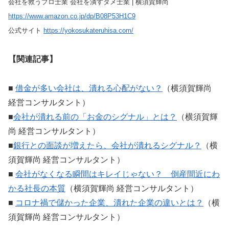
会社を救うプロ士業 会社を潰すダメ士業 | 横須賀輝尚
https://www.amazon.co.jp/dp/B08P53H1C9
公式サイト
https://yokosukateruhisa.com/
【関連記事】
■
借金が多い会社は、潰れる心配がない？
（横須賀輝尚
経営コンサルタント）
■
会社が潰れる前の「お金のシグナル」とは？
（横須賀輝
尚 経営コンサルタント）
■
銀行との面談が増えたら、会社が潰れるシグナル？
（横
須賀輝尚 経営コンサルタント）
■
会社がなくなる瞬間はキレイじゃない？ 倒産間近にわ
かる社長の本質
（横須賀輝尚 経営コンサルタント）
■
コロナ禍で儲かった企業、潰れた企業の違いとは？
（横
須賀輝尚 経営コンサルタント）