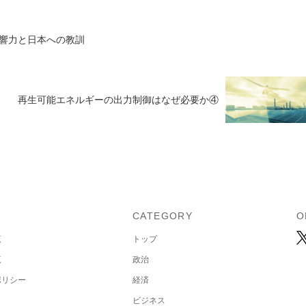
響力と日本への教訓
再生可能エネルギーの出力制御はなぜ必要か④
U
CATEGORY
O
覧
トップ
覧
政治
ポリシー
経済
ビジネス