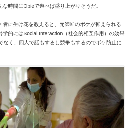
な時間にObieで遊べば盛り上がりそうだ。
居者に生け花を教えると、元師匠のボケが抑えられる
はSocial Interaction（社会的相互作用）の効果
けでなく、四人で話もするし競争もするのでボケ防止に