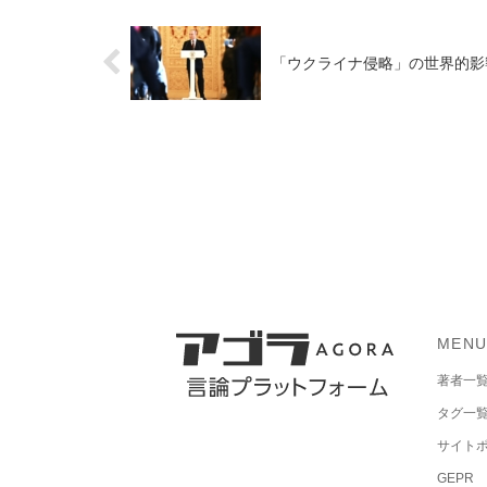
「ウクライナ侵略」の世界的影
MEN
著者一
タグ一
サイト
GEPR