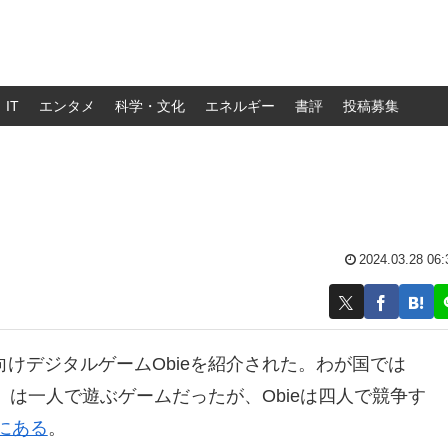
IT
エンタメ
科学・文化
エネルギー
書評
投稿募集
2024.03.28 06:
向けデジタルゲームObieを紹介された。わが国では
は一人で遊ぶゲームだったが、Obieは四人で競争す
にある
。