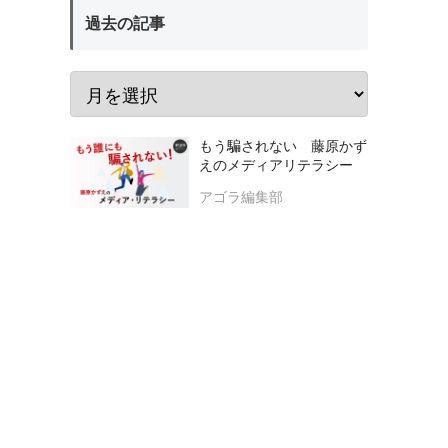
過去の記事
もう騙されない 藤原かず
えのメディアリテラシー
アゴラ編集部