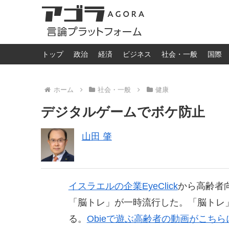
トップ
政治
経済
ビジネス
社会・一般
国際
ホーム
社会・一般
健康
デジタルゲームでボケ防止
山田 肇
イスラエルの企業EyeClick
から高齢者
「脳トレ」が一時流行した。「脳トレ」
る。
Obieで遊ぶ高齢者の動画がこちら