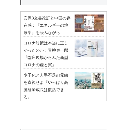
安保3文書改訂と中国の存
在感：『エネルギーの地
政学』を読みながら
コロナ対策は本当に正し
かったのか：青柳貞一郎
『臨床現場からみた新型
コロナの虚と実』
少子化と人手不足の元凶
を直視せよ『やっぱり高
度経済成長は復活でき
る』