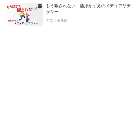
もう騙されない 藤原かずえのメディアリテ
ラシー
アゴラ編集部