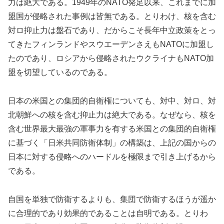
力は絶大である。1949年のNATO発足以来、これまでに加
盟国が侵略された事例は皆無である。とりわけ、核を含む
対ロ抑止力は盤石であり、だからこそ長年中立政策をとっ
てきたフィンランドやスウエーデンさえもNATOに加盟し
たのであり、ロシアから侵略されたウクライナもNATO加
盟を切望しているのである。
日本の米国との集団的自衛権についても、対中、対ロ、対
北朝鮮への核を含む抑止力は絶大である。なぜなら、核を
含む世界最大最強の軍事力を有する米国との集団的自衛権
に基づく「日米共同防衛体制」の構築は、上記の国からの
日本に対する侵略へのハードルを極限まで引き上げるから
である。
自国を単独で防衛するよりも、集団で防衛するほうが遥か
に合理的であり効果的であることは自明である。とりわ