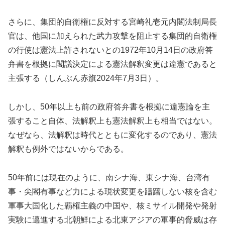
さらに、集団的自衛権に反対する宮崎礼壱元内閣法制局長
官は、他国に加えられた武力攻撃を阻止する集団的自衛権
の行使は憲法上許されないとの1972年10月14日の政府答
弁書を根拠に閣議決定による憲法解釈変更は違憲であると
主張する（しんぶん赤旗2024年7月3日）。
しかし、50年以上も前の政府答弁書を根拠に違憲論を主
張すること自体、法解釈上も憲法解釈上も相当ではない。
なぜなら、法解釈は時代とともに変化するのであり、憲法
解釈も例外ではないからである。
50年前には現在のように、南シナ海、東シナ海、台湾有
事・尖閣有事など力による現状変更を躊躇しない核を含む
軍事大国化した覇権主義の中国や、核ミサイル開発や発射
実験に邁進する北朝鮮による北東アジアの軍事的脅威は存