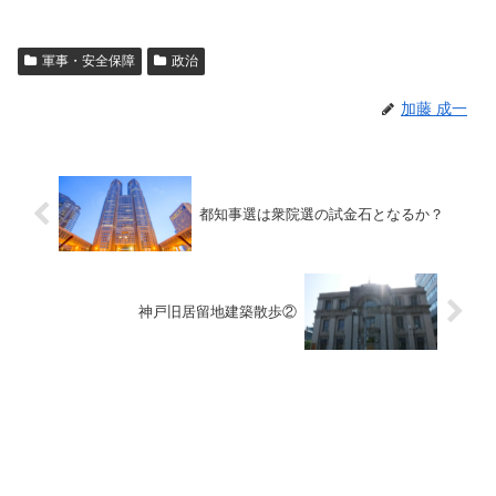
軍事・安全保障
政治
加藤 成一
都知事選は衆院選の試金石となるか？
神戸旧居留地建築散歩②