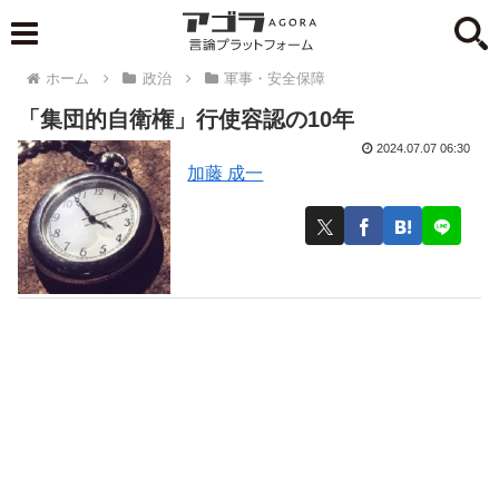
ホーム
政治
軍事・安全保障
「集団的自衛権」行使容認の10年
2024.07.07 06:30
加藤 成一