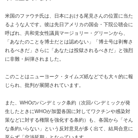
米国のファウチ氏は、日本における尾見さんの位置に当た
るような人です。彼は先日アメリカの国会・下院公聴会に
呼ばれ、共和党女性議員マージョリー・グリーンから、
「あなたのことを博士だとは認めない」「博士号は剥奪さ
れるべきだ」さらに「あなたは投獄されるべきだ」と強烈
に非難・糾弾されました。
このことはニューヨーク・タイムズ紙などでも大々的に報
じられ、批判が展開されています。
また、WHOのパンデミック条約（次回パンデミックが発
生したときにWHOが加盟各国に対してワクチンや感染対
策などに対する権限を強化する条約）も、各国から「そん
な条約いらない」という反対意見が多く出て、結局合意に
至らず「交渉延期」となっています。