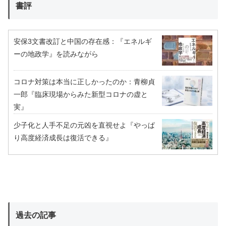
書評
安保3文書改訂と中国の存在感：『エネルギ
ーの地政学』を読みながら
コロナ対策は本当に正しかったのか：青柳貞
一郎『臨床現場からみた新型コロナの虚と
実』
少子化と人手不足の元凶を直視せよ『やっぱ
り高度経済成長は復活できる』
過去の記事