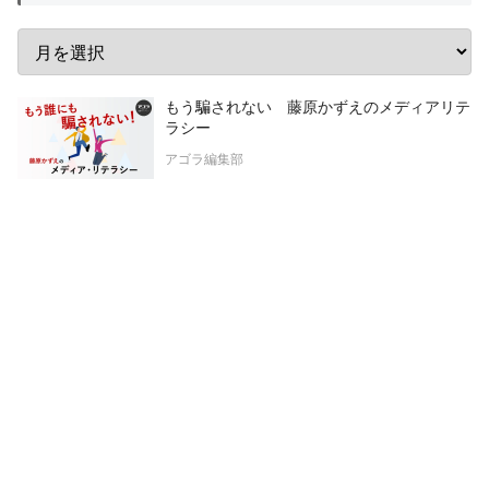
もう騙されない 藤原かずえのメディアリテ
ラシー
アゴラ編集部