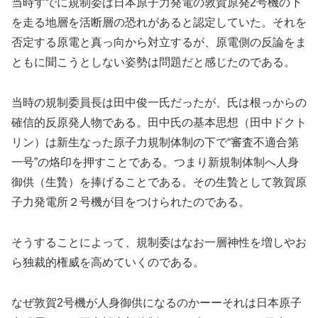
当時すでに規制委は日本原子力発電の敦賀原発2号機の下
を走る地層を活断層の恐れがあると認定していた。それを
否定する原電と真っ向から対立するが、原電側の反論をま
ともに聞こうとしない姿勢は問題だと感じたのである。
当時の規制委員長は田中俊一氏だったが、氏は根っからの
確信的反原発人物である。田中氏の基本思想（田中ドクト
リン）は新生なった原子力規制体制の下で“審査不適合第
一号”の烙印を押すことである。つまり新規制体制へ人身
御供（生贄）を捧げることである。その生贄として敦賀原
子力発電所２号機が目をつけられたのである。
そうすることによって、規制委はなお一層神性を増しやお
ら独裁的権威を高めていくのである。
なぜ敦賀2号機が人身御供になるのかーーそれは日本原子