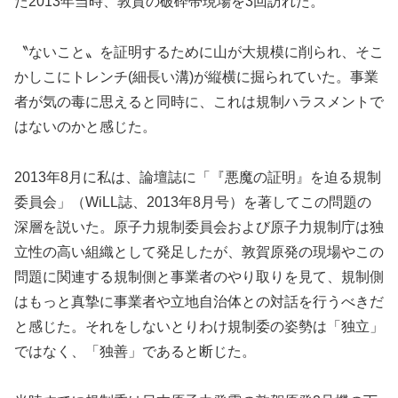
た2013年当時、敦賀の破砕帯現場を3回訪れた。
〝ないこと〟を証明するために山が大規模に削られ、そこ
かしこにトレンチ(細長い溝)が縦横に掘られていた。事業
者が気の毒に思えると同時に、これは規制ハラスメントで
はないのかと感じた。
2013年8月に私は、論壇誌に「『悪魔の証明』を迫る規制
委員会」（WiLL誌、2013年8月号）を著してこの問題の
深層を説いた。原子力規制委員会および原子力規制庁は独
立性の高い組織として発足したが、敦賀原発の現場やこの
問題に関連する規制側と事業者のやり取りを見て、規制側
はもっと真摯に事業者や立地自治体との対話を行うべきだ
と感じた。それをしないとりわけ規制委の姿勢は「独立」
ではなく、「独善」であると断じた。