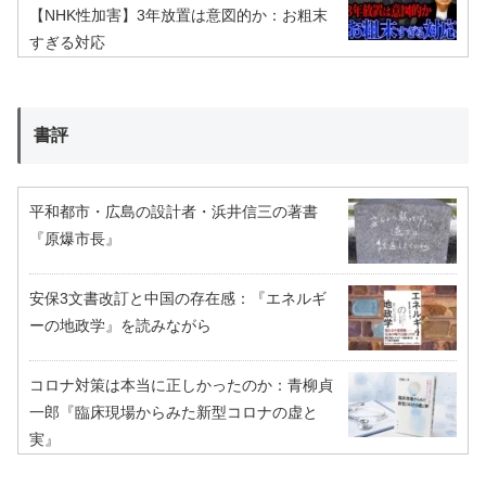
【NHK性加害】3年放置は意図的か：お粗末
すぎる対応
書評
平和都市・広島の設計者・浜井信三の著書
『原爆市長』
安保3文書改訂と中国の存在感：『エネルギ
ーの地政学』を読みながら
コロナ対策は本当に正しかったのか：青柳貞
一郎『臨床現場からみた新型コロナの虚と
実』