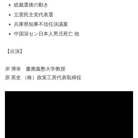
総裁選後の動き
立憲民主党代表選
兵庫県知事不信任決議案
中国深セン日本人男児死亡 他
【出演】
岸 博幸 慶應義塾大学教授
原 英史 （株）政策工房代表取締役