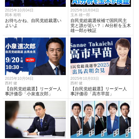
2025年10月04日
2025年10月04日
岡本 裕明
玉木 雄一郎
お待ちかね、自民党総裁選い
自民党総裁選候補で国民民主
よいよ
党と誰が近い？：AI分析を玉木
雄一郎が検証
2025年10月04日
2025年10月03日
西村 健
西村 健
【自民党総裁選】リーダー人
【自民党総裁選】リーダー人
事評価⑤「小泉進次郎」
事評価④「高市早苗」