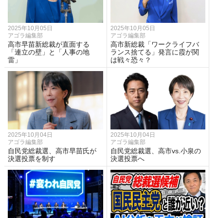
2025年10月05日
2025年10月05日
アゴラ編集部
アゴラ編集部
高市早苗新総裁が直面する
高市新総裁「ワークライフバ
「連立の壁」と「人事の地
ランス捨てる」発言に霞が関
雷」
は戦々恐々？
2025年10月04日
2025年10月04日
アゴラ編集部
アゴラ編集部
自民党総裁選、高市早苗氏が
自民党総裁選、高市vs.小泉の
決選投票を制す
決選投票へ