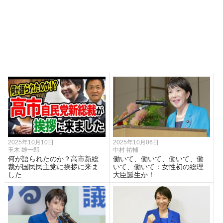
2025年10月10日
2025年10月06日
玉木 雄一郎
中村 祐輔
何が語られたのか？高市新総
働いて、働いて、働いて、働
裁が国民民主党に挨拶に来ま
いて、働いて：女性初の総理
した
大臣誕生か！