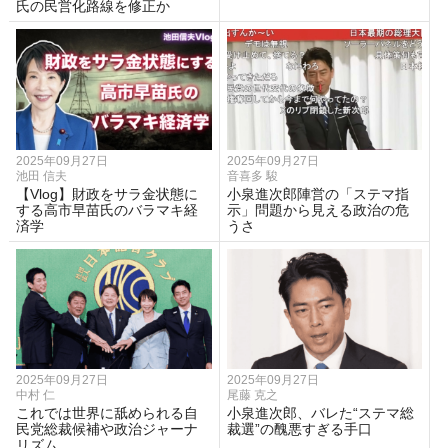
氏の民営化路線を修正か
2025年09月27日
2025年09月27日
池田 信夫
音喜多 駿
【Vlog】財政をサラ金状態に
小泉進次郎陣営の「ステマ指
する高市早苗氏のバラマキ経
示」問題から見える政治の危
済学
うさ
2025年09月27日
2025年09月27日
中村 仁
尾藤 克之
これでは世界に舐められる自
小泉進次郎、バレた“ステマ総
民党総裁候補や政治ジャーナ
裁選”の醜悪すぎる手口
リズム