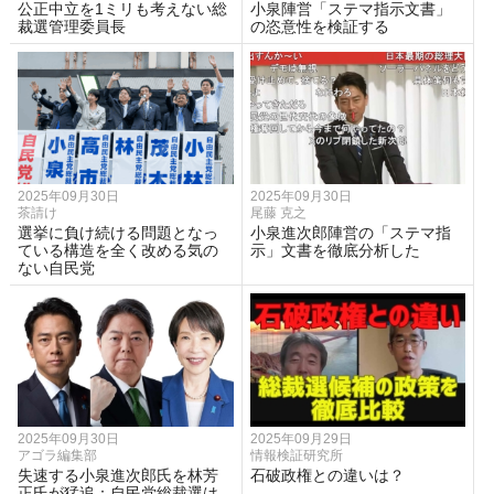
公正中立を1ミリも考えない総
小泉陣営「ステマ指示文書」
裁選管理委員長
の恣意性を検証する
2025年09月30日
2025年09月30日
茶請け
尾藤 克之
選挙に負け続ける問題となっ
小泉進次郎陣営の「ステマ指
ている構造を全く改める気の
示」文書を徹底分析した
ない自民党
2025年09月30日
2025年09月29日
アゴラ編集部
情報検証研究所
失速する小泉進次郎氏を林芳
石破政権との違いは？
正氏が猛追：自民党総裁選は