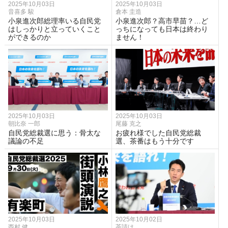
2025年10月03日
2025年10月03日
音喜多 駿
倉本 圭造
小泉進次郎総理率いる自民党
小泉進次郎？高市早苗？…ど
はしっかりと立っていくこと
っちになっても日本は終わり
ができるのか
ません！
2025年10月03日
2025年10月03日
朝比奈 一郎
尾藤 克之
自民党総裁選に思う：骨太な
お疲れ様でした自民党総裁
議論の不足
選、茶番はもう十分です
2025年10月03日
2025年10月02日
西村 健
茶請け