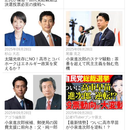
決選投票必至の接戦へ
2025年09月28日
2025年09月28日
杉山 大志
尾藤 克之
太陽光依存にNO！高市とコバ
小泉進次郎のステマ騒動：茶
ホークはエネルギー政策を変
番を超えて民主主義を蝕む危
えるか？
機
2025年09月28日
2025年09月28日
アゴラ編集部
記者VTuberブンヤ新太
小泉進次郎候補、郵便局の国
【最新情勢】ついに高市早苗
費支援に前向き：父・純一郎
が小泉進次郎を逆転！？