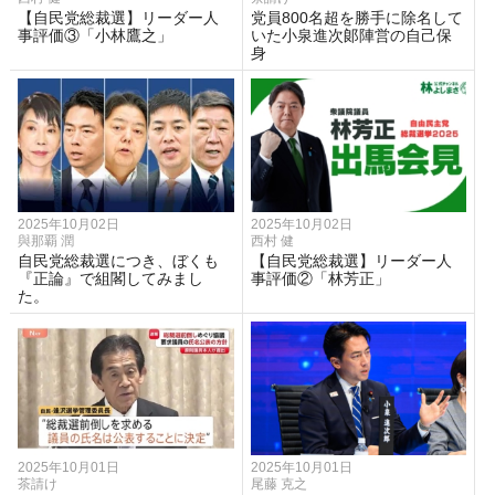
【自民党総裁選】リーダー人
党員800名超を勝手に除名して
事評価③「小林鷹之」
いた小泉進次郞陣営の自己保
身
2025年10月02日
2025年10月02日
與那覇 潤
西村 健
自民党総裁選につき、ぼくも
【自民党総裁選】リーダー人
『正論』で組閣してみまし
事評価②「林芳正」
た。
2025年10月01日
2025年10月01日
茶請け
尾藤 克之