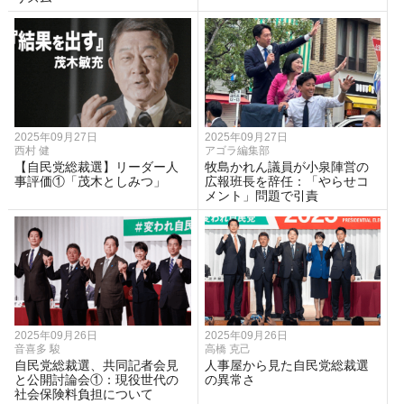
2025年09月27日
2025年09月27日
西村 健
アゴラ編集部
【自民党総裁選】リーダー人
牧島かれん議員が小泉陣営の
事評価①「茂木としみつ」
広報班長を辞任：「やらせコ
メント」問題で引責
2025年09月26日
2025年09月26日
音喜多 駿
高橋 克己
自民党総裁選、共同記者会見
人事屋から見た自民党総裁選
と公開討論会①：現役世代の
の異常さ
社会保険料負担について