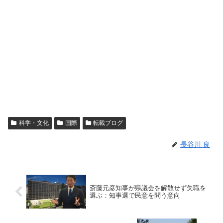
科学・文化
国際
転載ブログ
長谷川 良
斎藤元彦知事が県議会を解散せず失職を
選ぶ：知事選で民意を問う意向