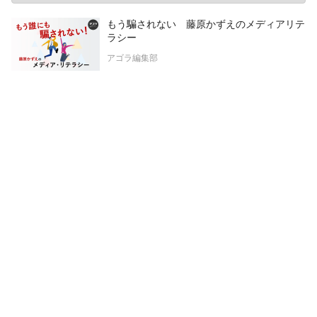
もう騙されない 藤原かずえのメディアリテ
ラシー
アゴラ編集部