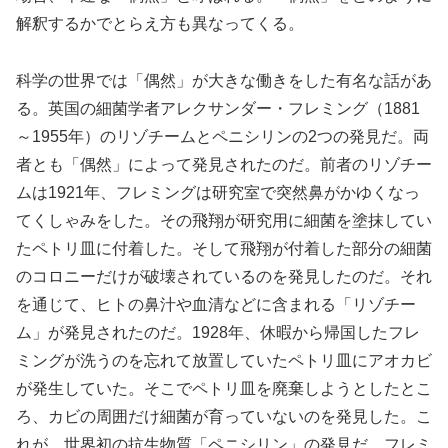
解釈するかでとらえ方も異なってくる。
科学の世界では「偶然」が大きな働きをした有名な話があ
る。英国の細菌学者アレクサンダー・フレミング（1881
～1955年）のリゾチームとペニシリンの2つの発見だ。両
者とも「偶然」によって発見されたのだ。前者のリゾチー
ムは1921年、フレミングは研究室で突然鼻がかゆくなっ
てくしゃみをした。その飛翔が研究用に細菌を塗抹してい
たペトリ皿に付着した。そして飛翔が付着した部分の細菌
のコロニーだけが破壊されているのを発見したのだ。それ
を通じて、ヒトの鼻汁や血清などに含まれる「リゾチー
ム」が発見されたのだ。1928年、休暇から帰国したフレ
ミングが洗うのを忘れて放置していたペトリ皿にアオカビ
が発生していた。そこでペトリ皿を廃棄しようとしたとこ
ろ、カビの周囲だけ細菌が育っていないのを発見した。こ
れが、世界初の抗生物質「ペニシリン」の発見だ。フレミ