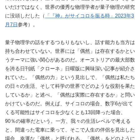
いだけではなく、世界の優秀な物理学者が量子物理の研究
に没頭しだした（
「『神』がサイコロを振る時」2023年3
月7日
参考）。
量子物理学の話をするつもりもないし、話す能力も当方は
持ち合わせていない。世界には「偶然」は存在するかとい
うテーマに強い関心があるのだ。オーストリアの最大部数
を誇る日刊紙「クローネ」日曜版に興味深い記事が紹介さ
れていた。「偶然の力」という見出しで、「偶然は私たち
の日々の生活、そして科学の世界でどのような役割を果た
しているか」と述べ、「偶然は実際に存在するか」と問い
かけているのだ。例えば、サイコロの場合、数字6が出て
くる可能性はサイコロを少なくとも13回降った場合、
90％の確率だという。一方、我々の生活レベルで考える
と、間違った電車に乗って、そこで人生の伴侶を見出した
場合、幸運な「偶然」と呼ばれる。「偶然」をどのように