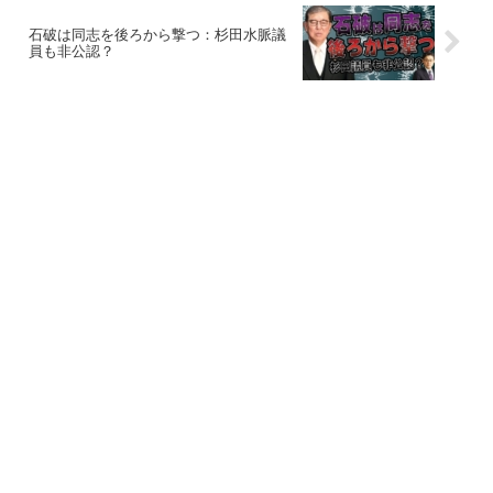
石破は同志を後ろから撃つ：杉田水脈議
員も非公認？