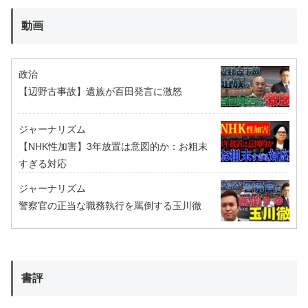
動画
政治
【辺野古事故】遺族が百田発言に激怒
ジャーナリズム
【NHK性加害】3年放置は意図的か：お粗末
すぎる対応
ジャーナリズム
警察官の正当な職務執行を罵倒する玉川徹
書評