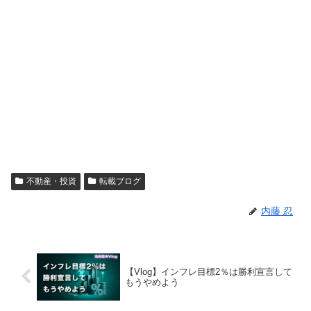
不動産・投資
転載ブログ
内藤 忍
【Vlog】インフレ目標2％は勝利宣言して
もうやめよう