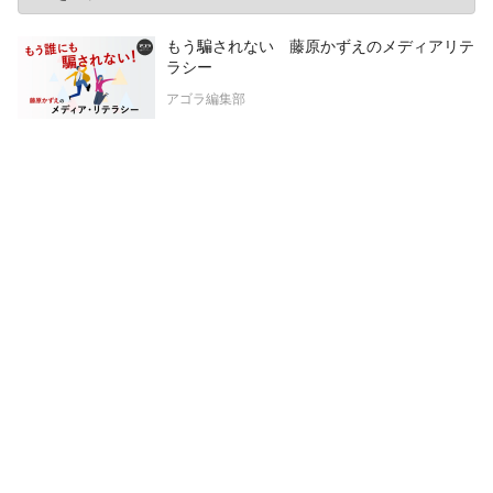
もう騙されない 藤原かずえのメディアリテ
ラシー
アゴラ編集部